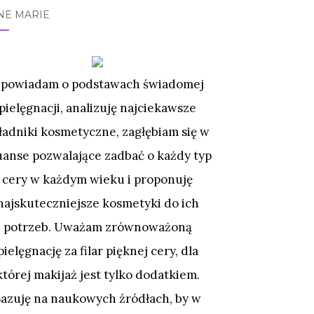
NE MARIE
powiadam o podstawach świadomej
pielęgnacji, analizuję najciekawsze
ładniki kosmetyczne, zagłębiam się w
uanse pozwalające zadbać o każdy typ
cery w każdym wieku i proponuję
najskuteczniejsze kosmetyki do ich
potrzeb. Uważam zrównoważoną
pielęgnację za filar pięknej cery, dla
której makijaż jest tylko dodatkiem.
Bazuję na naukowych źródłach, by w