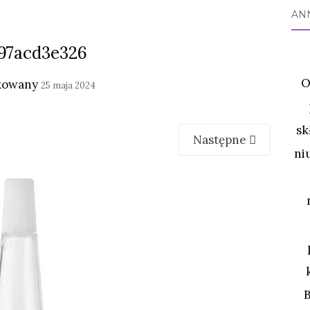
AN
97acd3e326
O
kowany
25 maja 2024
sk
Następne
ni