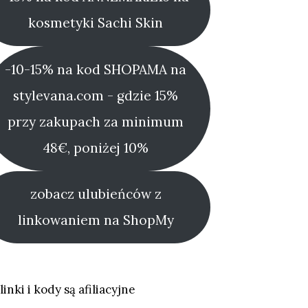
kosmetyki Sachi Skin
-10-15% na kod SHOPAMA na
stylevana.com - gdzie 15%
przy zakupach za minimum
48€, poniżej 10%
zobacz ulubieńców z
linkowaniem na ShopMy
linki i kody są afiliacyjne