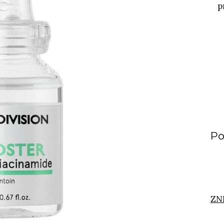
p
Po
ZN