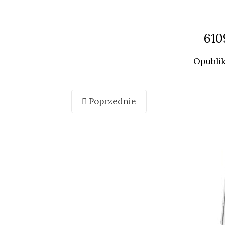
610
Opubli
Poprzednie