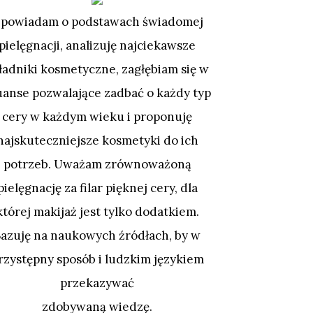
powiadam o podstawach świadomej
pielęgnacji, analizuję najciekawsze
ładniki kosmetyczne, zagłębiam się w
uanse pozwalające zadbać o każdy typ
cery w każdym wieku i proponuję
najskuteczniejsze kosmetyki do ich
potrzeb. Uważam zrównoważoną
pielęgnację za filar pięknej cery, dla
której makijaż jest tylko dodatkiem.
Bazuję na naukowych źródłach, by w
rzystępny sposób i ludzkim językiem
przekazywać
zdobywaną wiedzę.