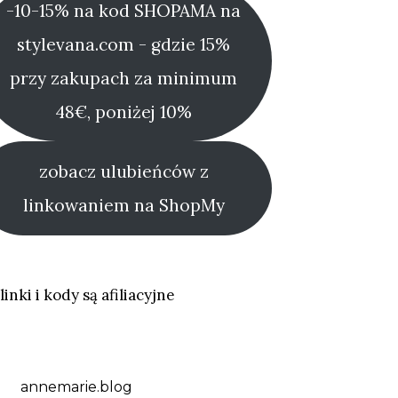
-10-15% na kod SHOPAMA na
stylevana.com - gdzie 15%
przy zakupach za minimum
48€, poniżej 10%
zobacz ulubieńców z
linkowaniem na ShopMy
linki i kody są afiliacyjne
annemarie.blog