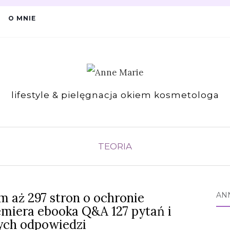
O MNIE
lifestyle & pielęgnacja okiem kosmetologa
TEORIA
m aż 297 stron o ochronie
AN
emiera ebooka Q&A 127 pytań i
ch odpowiedzi