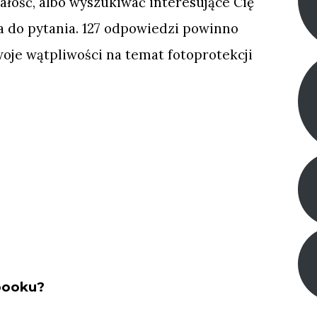
ałość, albo wyszukiwać interesujące Cię
a do pytania. 127 odpowiedzi powinno
oje wątpliwości na temat fotoprotekcji
booku?