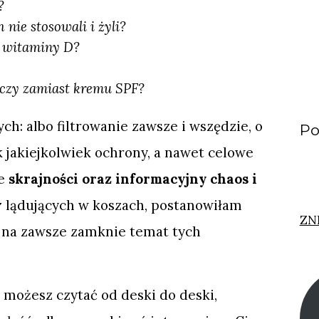
k?
h nie stosowali i żyli?
ję witaminy D?
rczy zamiast kremu SPF?
ch: albo filtrowanie zawsze i wszędzie, o
Po
k jakiejkolwiek ochrony, a nawet celowe
te
skrajności oraz informacyjny chaos i
w
lądujących w koszach, postanowiłam
ZN
 na zawsze zamknie temat tych
 możesz czytać od deski do deski,