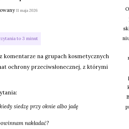
O
kowany
11 maja 2026
sk
ni
oraz komentarze na grupach kosmetycznych
mat ochrony przeciwsłonecznej, z którymi
ytania:
iedy siedzę przy oknie albo jadę
p
a powinnam nakładać?