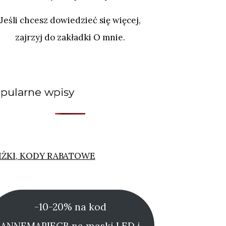
Jeśli chcesz dowiedzieć się więcej,
zajrzyj do zakładki O mnie.
pularne wpisy
IŻKI, KODY RABATOWE
-10-20% na kod
ANNEMARIECB na maski LED i