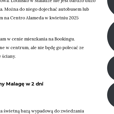
akowa. Lotnisko w Maladze nie jest bardzo dużo
sta. Można do niego dojechać autobusem lub
rum na Centro Alameda w kwietniu 2025
łam w cenie mieszkania na Bookingu.
ne w centrum, ale nie będę go polecać ze
 ściany.
y Malagę w 2 dni
ła świetną bazą wypadową do zwiedzania