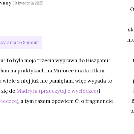
owany
30 kwietnia 2025
O
sk
ni
! To była moja trzecia wyprawa do Hiszpanii i
yłam na praktykach na Minorce i na krótkim
a wiele z niej już nie pamiętam, więc wypada to
 się do
Madrytu (przeczytaj o wycieczce)
i
cieczce)
, a tym razem opowiem Ci o fragmencie
p