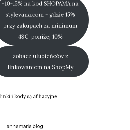
-10-15% na kod SHOPAMA na
stylevana.com - gdzie 15%
przy zakupach za minimum
48€, poniżej 10%
zobacz ulubieńców z
linkowaniem na ShopMy
linki i kody są afiliacyjne
annemarie.blog