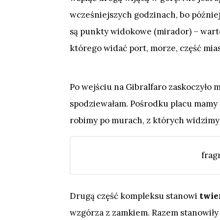
wcześniejszych godzinach, bo później 
są punkty widokowe (mirador) – warto
którego widać port, morze, część mias
Po wejściu na Gibralfaro zaskoczyło m
spodziewałam. Pośrodku placu mamy c
robimy po murach, z których widzimy
frag
Drugą część kompleksu stanowi
twie
wzgórza z zamkiem. Razem stanowiły s