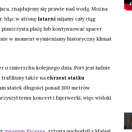
ejsca, znajdujemy się prawie nad wodą. Można
r. Idąc w stronę
latarni
mijamy cały ciąg
a piaszczysta plażę lub kontynuować spacer
ownie w moment wymieniamy historyczny klimat
 o zmierzchu kolejnego dnia. Port jest ładnie
 trafiliśmy także na
chrzest statku
am statek długości ponad 300 metrów
rzyszył temu koncert i fajerwerki, więc widoki
st
muzeum Picassa
. Artysta pochodził z Malagi