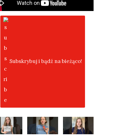
Subskrybuj i bądź na bieżąco!