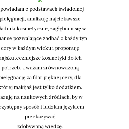
powiadam o podstawach świadomej
pielęgnacji, analizuję najciekawsze
ładniki kosmetyczne, zagłębiam się w
uanse pozwalające zadbać o każdy typ
cery w każdym wieku i proponuję
najskuteczniejsze kosmetyki do ich
potrzeb. Uważam zrównoważoną
pielęgnację za filar pięknej cery, dla
której makijaż jest tylko dodatkiem.
Bazuję na naukowych źródłach, by w
rzystępny sposób i ludzkim językiem
przekazywać
zdobywaną wiedzę.