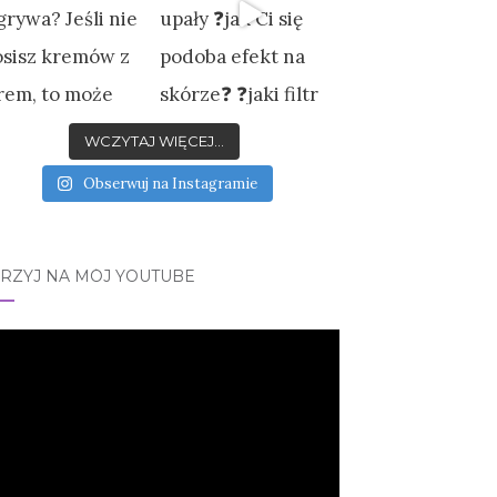
WCZYTAJ WIĘCEJ...
Obserwuj na Instagramie
JRZYJ NA MÓJ YOUTUBE