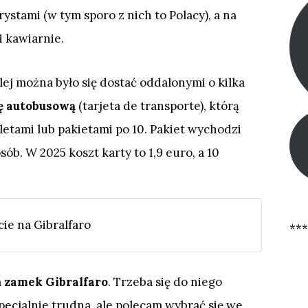
ystami (w tym sporo z nich to Polacy), a na
 kawiarnie.
lej można było się dostać oddalonymi o kilka
ę autobusową
(tarjeta de transporte), którą
tami lub pakietami po 10. Pakiet wychodzi
sób. W 2025 koszt karty to 1,9 euro, a 10
cie na Gibralfaro
***
a
zamek Gibralfaro
. Trzeba się do niego
specjalnie trudna, ale polecam wybrać się we