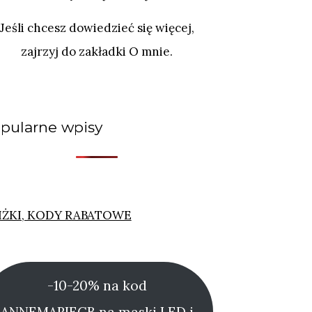
Jeśli chcesz dowiedzieć się więcej,
zajrzyj do zakładki O mnie.
pularne wpisy
IŻKI, KODY RABATOWE
-10-20% na kod
ANNEMARIECB na maski LED i