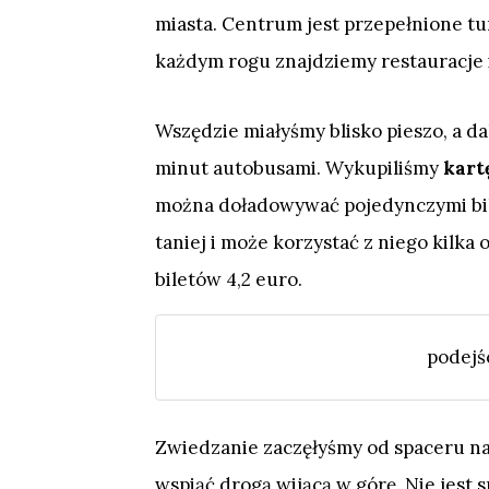
miasta. Centrum jest przepełnione tur
każdym rogu znajdziemy restauracje i
Wszędzie miałyśmy blisko pieszo, a da
minut autobusami. Wykupiliśmy
kart
można doładowywać pojedynczymi bile
taniej i może korzystać z niego kilka o
biletów 4,2 euro.
podejś
Zwiedzanie zaczęłyśmy od spaceru n
wspiąć drogą wijącą w górę. Nie jest 