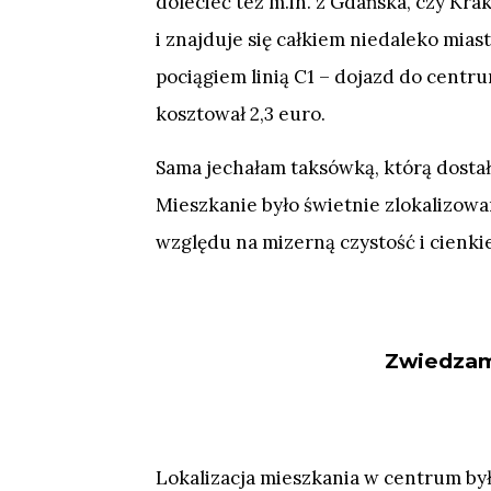
dolecieć też m.in. z Gdańska, czy Kr
i znajduje się całkiem niedaleko mia
pociągiem linią C1 – dojazd do cent
kosztował 2,3 euro.
Sama jechałam taksówką, którą dosta
Mieszkanie było świetnie zlokalizowa
względu na mizerną czystość i cienkie
Zwiedzam
Lokalizacja mieszkania w centrum by