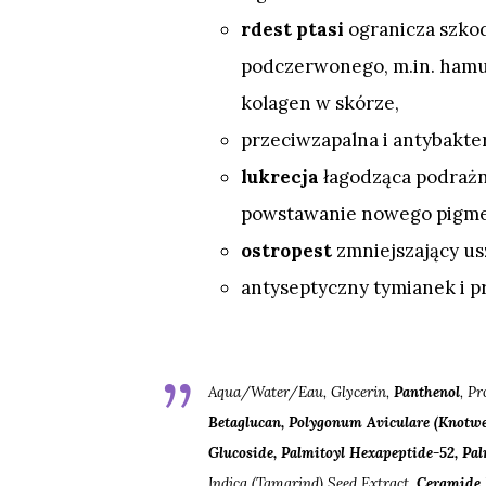
rdest ptasi
ogranicza szkod
podczerwonego, m.in. hamu
kolagen w skórze,
przeciwzapalna i antybakte
lukrecja
łagodząca podrażni
powstawanie nowego pigme
ostropest
zmniejszający us
antyseptyczny tymianek i p
Aqua/​Water/​Eau, Glycerin,
Panthenol
, P
Betaglucan, Polygonum Aviculare (Knotwee
Glucoside, Palmitoyl Hexapeptide-52, Pa
Indica (Tamarind) Seed Extract,
Ceramide 