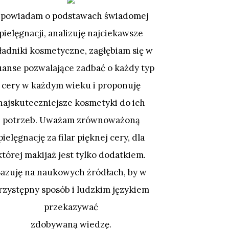
powiadam o podstawach świadomej
pielęgnacji, analizuję najciekawsze
ładniki kosmetyczne, zagłębiam się w
uanse pozwalające zadbać o każdy typ
cery w każdym wieku i proponuję
najskuteczniejsze kosmetyki do ich
potrzeb. Uważam zrównoważoną
pielęgnację za filar pięknej cery, dla
której makijaż jest tylko dodatkiem.
Bazuję na naukowych źródłach, by w
rzystępny sposób i ludzkim językiem
przekazywać
zdobywaną wiedzę.