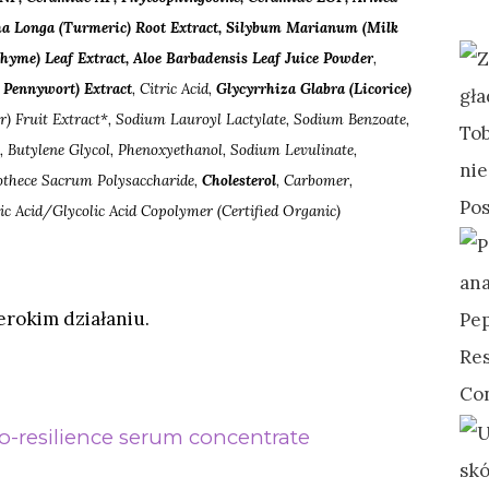
ma Longa (Turmeric) Root Extract, Silybum Marianum (Milk
Thyme) Leaf Extract, Aloe Barbadensis Leaf Juice Powder
,
c Pennywort) Extract
, Citric Acid,
Glycyrrhiza Glabra (Licorice)
) Fruit Extract*, Sodium Lauroyl Lactylate, Sodium Benzoate,
, Butylene Glycol, Phenoxyethanol, Sodium Levulinate,
thece Sacrum Polysaccharide,
Cholesterol
, Carbomer,
tic Acid/​Glycolic Acid Copolymer (Certified Organic)
rokim działaniu.
o-
resilience
serum concentrate