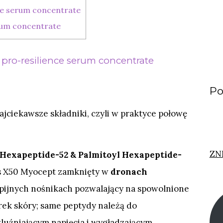
nce serum concentrate
erum concentrate
 pro-resilience serum concentrate
Po
ajciekawsze składniki, czyli w praktyce połowę
ZN
 Hexapeptide-52 & Palmitoyl Hexapeptide-
s X50 Myocept zamknięty w
dronach
opijnych nośnikach pozwalający na spowolnione
rek skóry; same peptydy należą do
luźniającym napięcia i wygładzającym