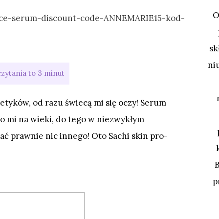
O
sk
ni
etyków, od razu świecą mi się oczy! Serum
yło mi na wieki, do tego w niezwykłym
ć prawnie nic innego! Oto Sachi skin pro-
p