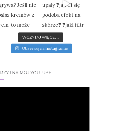
WCZYTAJ WIĘCEJ...
Obserwuj na Instagramie
JRZYJ NA MÓJ YOUTUBE