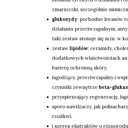
zmarszczki, szczególnie mimiczn
glukozydy
: pochodne kwasów r
działaniu przeciwzapalnym, ant
taki zestaw stosuje się m.in. w
zestaw
lipidów
: ceramidy, chole
dodatkowych właściwościach an
barierę ochronną skóry,
łagodzący, przeciwzapalny i wsp
czynniki zewnętrze
beta-glukan
przyspieszający regenerację, ła
sporo nawilżaczy, jak polisachar
rzodkwi,
i szereg ekstraktów o różnorod