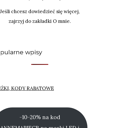
Jeśli chcesz dowiedzieć się więcej,
zajrzyj do zakładki O mnie.
pularne wpisy
IŻKI, KODY RABATOWE
-10-20% na kod
ANNEMARIECB na maski LED i