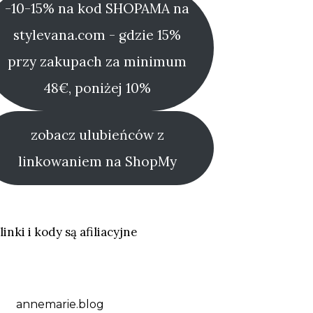
-10-15% na kod SHOPAMA na
stylevana.com - gdzie 15%
przy zakupach za minimum
48€, poniżej 10%
zobacz ulubieńców z
linkowaniem na ShopMy
linki i kody są afiliacyjne
annemarie.blog