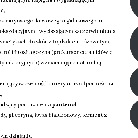
e,
ozmaryowego, kawowego i galusowego, o
yoksydacyjnym i wyciszającym zaczerwienienia;
 kosmetykach do skór z trądzikiem różowatym,
strol i fitosfingozyna (prekursor ceramidów o
tybakteryjnych) wzmacniające naturalną
ierający szczelność bariery oraz odpornośc na
,
godzący podrażnienia
pantenol
,
ydy, gliceryna, kwas hialuronowy, ferment z
nym działaniu