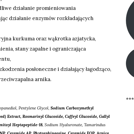
liwe działanie promieniowania
jąc działanie enzymów rozkładających
ryjna kurkuma oraz wąkrotka azjatycka,
enia, stany zapalne i ograniczająca
ntu,
zkodzenia posłoneczne i działający łagodząco,
rzeciwzapalna arnika.
***
ropanediol, Pentylene Glycol,
Sodium Carboxymethyl
d) Extract, Rosmarinyl Glucoside, Caffeyl Glucoside, Gallyl
lmitoyl Heptapeptide-18
, Sodium Hyaluronate, Tamarindus
NP, Ceramide AP, Phytosphingosine, Ceramide EOP, Arnica