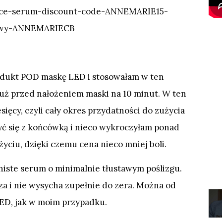
odukt POD maskę LED i stosowałam w ten
uż przed nałożeniem maski na 10 minut. W ten
ięcy, czyli cały okres przydatności do zużycia
yć się z końcówką i nieco wykroczyłam ponad
yciu, dzięki czemu cena nieco mniej boli.
dniste serum o minimalnie tłustawym poślizgu.
za i nie wysycha zupełnie do zera. Można od
LED, jak w moim przypadku.