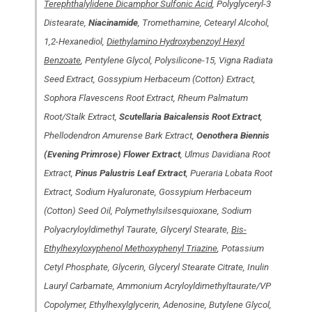
Terephthalylidene Dicamphor Sulfonic Acid
, Polyglyceryl-3
Distearate,
Niacinamide
, Tromethamine, Cetearyl Alcohol,
1,2-Hexanediol,
Diethylamino Hydroxybenzoyl Hexyl
Benzoate
, Pentylene Glycol, Polysilicone-15, Vigna Radiata
Seed Extract, Gossypium Herbaceum (Cotton) Extract,
Sophora Flavescens Root Extract, Rheum Palmatum
Root/Stalk Extract,
Scutellaria Baicalensis Root Extract
,
Phellodendron Amurense Bark Extract,
Oenothera Biennis
(Evening Primrose) Flower Extract
, Ulmus Davidiana Root
Extract,
Pinus Palustris Leaf Extract
, Pueraria Lobata Root
Extract, Sodium Hyaluronate, Gossypium Herbaceum
(Cotton) Seed Oil, Polymethylsilsesquioxane, Sodium
Polyacryloyldimethyl Taurate, Glyceryl Stearate,
Bis-
Ethylhexyloxyphenol Methoxyphenyl Triazine
, Potassium
Cetyl Phosphate, Glycerin, Glyceryl Stearate Citrate, Inulin
Lauryl Carbamate, Ammonium Acryloyldimethyltaurate/VP
Copolymer, Ethylhexylglycerin, Adenosine, Butylene Glycol,