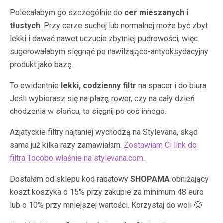
Polecałabym go szczególnie do
cer mieszanych i
tłustych
. Przy cerze suchej lub normalnej może być zbyt
lekki i dawać nawet uczucie zbytniej pudrowości, więc
sugerowałabym sięgnąć po nawilżająco-antyoksydacyjny
produkt jako bazę.
To ewidentnie
lekki, codzienny filtr
na spacer i do biura.
Jeśli wybierasz się na plażę, rower, czy na cały dzień
chodzenia w słońcu, to sięgnij po coś innego.
Azjatyckie filtry najtaniej wychodzą na Stylevana, skąd
sama już kilka razy zamawiałam.
Zostawiam Ci link do
filtra Tocobo właśnie na stylevana.com
.
Dostałam od sklepu kod rabatowy
SHOPAMA
obniżający
koszt koszyka o 15% przy zakupie za minimum 48 euro
lub o 10% przy mniejszej wartości. Korzystaj do woli 🙂