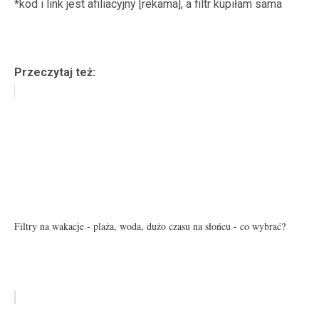
*kod i link jest afiliacyjny [rekama], a filtr kupiłam sama
Przeczytaj też:
Filtry na wakacje - plaża, woda, dużo czasu na słońcu - co wybrać?