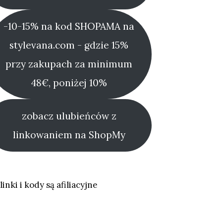
-10-15% na kod SHOPAMA na
stylevana.com - gdzie 15%
przy zakupach za minimum
48€, poniżej 10%
zobacz ulubieńców z
linkowaniem na ShopMy
linki i kody są afiliacyjne