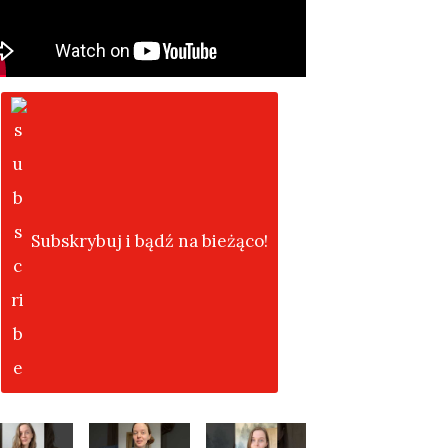
Subskrybuj i bądź na bieżąco!