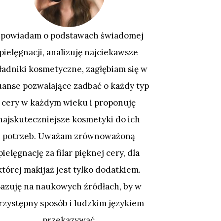
powiadam o podstawach świadomej
pielęgnacji, analizuję najciekawsze
ładniki kosmetyczne, zagłębiam się w
uanse pozwalające zadbać o każdy typ
cery w każdym wieku i proponuję
najskuteczniejsze kosmetyki do ich
potrzeb. Uważam zrównoważoną
pielęgnację za filar pięknej cery, dla
której makijaż jest tylko dodatkiem.
Bazuję na naukowych źródłach, by w
rzystępny sposób i ludzkim językiem
przekazywać