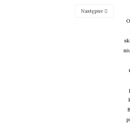
Następne
O
sk
ni
p