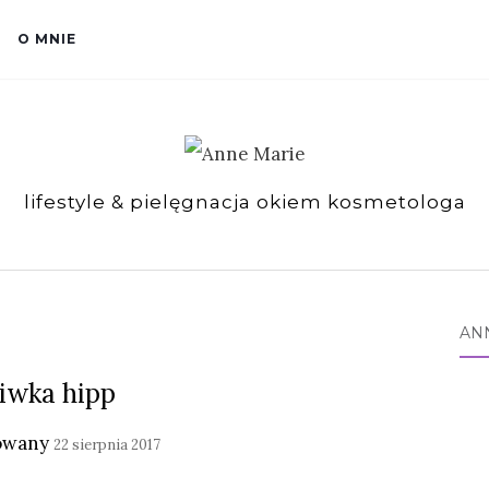
O MNIE
lifestyle & pielęgnacja okiem kosmetologa
AN
liwka hipp
owany
22 sierpnia 2017