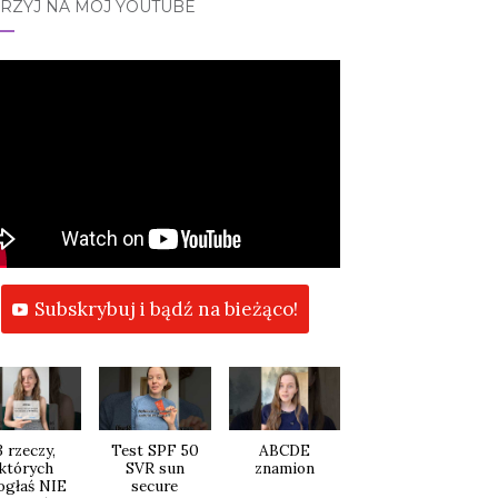
JRZYJ NA MÓJ YOUTUBE
Subskrybuj i bądź na bieżąco!
3 rzeczy,
Test SPF 50
ABCDE
których
SVR sun
znamion
ogłaś NIE
secure