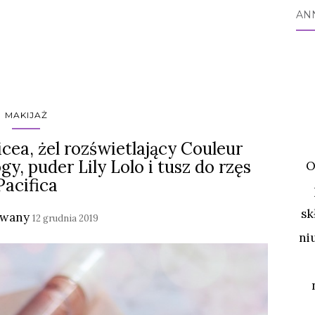
AN
MAKIJAŻ
icea, żel rozświetlający Couleur
, puder Lily Lolo i tusz do rzęs
O
Pacifica
sk
owany
12 grudnia 2019
ni