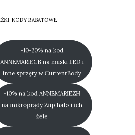
IŻKI, KODY RABATOWE
-10-20% na kod
ANNEMARIECB na maski LED i
inne sprzęty w CurrentBody
-10% na kod ANNEMARIEZH
na mikroprądy Ziip halo i ich
żele