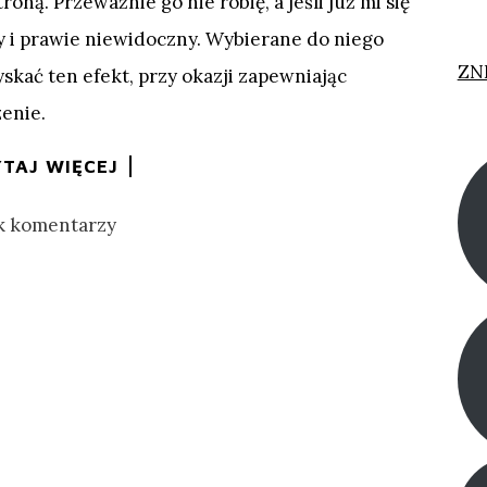
roną. Przeważnie go nie robię, a jeśli już mi się
ny i prawie niewidoczny. Wybierane do niego
ZN
skać ten efekt, przy okazji zapewniając
enie.
TAJ WIĘCEJ
k komentarzy