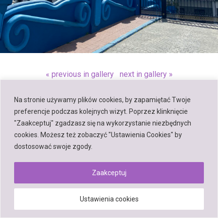
« previous in gallery
next in gallery »
Na stronie używamy plików cookies, by zapamiętać Twoje
Back to top
preferencje podczas kolejnych wizyt. Poprzez klinknięcie
"Zaakceptuj" zgadzasz się na wykorzystanie niezbędnych
Mobile
Desktop
cookies. Możesz też zobaczyć "Ustawienia Cookies" by
dostosować swoje zgody.
Zaakceptuj
Powered by
WPtouch Mobile Suite for WordPress
Ustawienia cookies