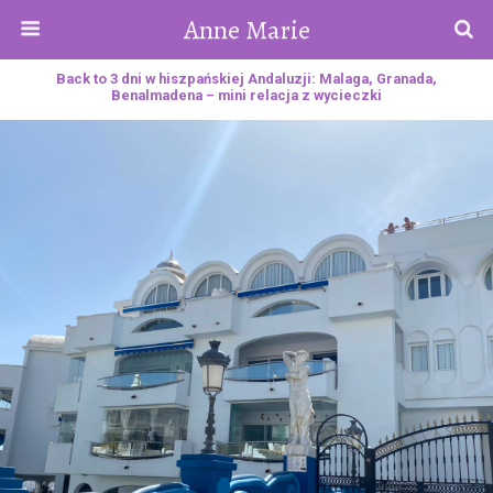
Anne Marie
Back to 3 dni w hiszpańskiej Andaluzji: Malaga, Granada,
Benalmadena – mini relacja z wycieczki