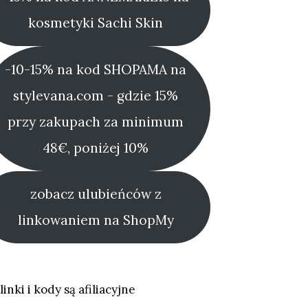
kosmetyki Sachi Skin
-10-15% na kod SHOPAMA na
stylevana.com - gdzie 15%
przy zakupach za minimum
48€, poniżej 10%
zobacz ulubieńców z
linkowaniem na ShopMy
linki i kody są afiliacyjne