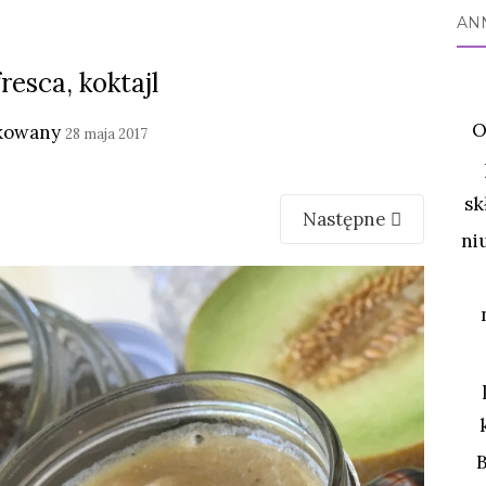
AN
fresca, koktajl
O
kowany
28 maja 2017
sk
Następne
ni