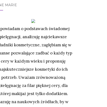
NE MARIE
powiadam o podstawach świadomej
pielęgnacji, analizuję najciekawsze
ładniki kosmetyczne, zagłębiam się w
uanse pozwalające zadbać o każdy typ
cery w każdym wieku i proponuję
najskuteczniejsze kosmetyki do ich
potrzeb. Uważam zrównoważoną
pielęgnację za filar pięknej cery, dla
której makijaż jest tylko dodatkiem.
Bazuję na naukowych źródłach, by w