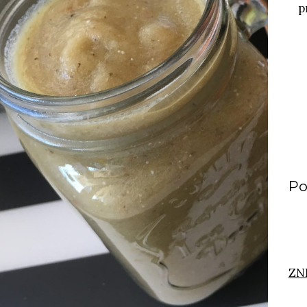
p
Po
ZN