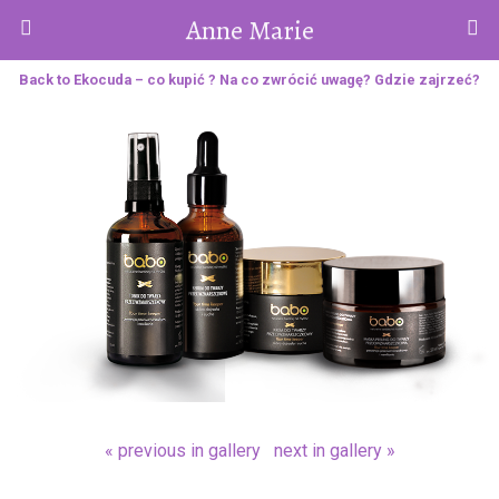
Anne Marie
Back to Ekocuda – co kupić ? Na co zwrócić uwagę? Gdzie zajrzeć?
« previous in gallery
next in gallery »