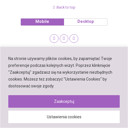
Back to top
Mobile
Desktop
Powered by
WPtouch Mobile Suite for WordPress
Na stronie używamy plików cookies, by zapamiętać Twoje
preferencje podczas kolejnych wizyt. Poprzez klinknięcie
"Zaakceptuj" zgadzasz się na wykorzystanie niezbędnych
cookies. Możesz też zobaczyć "Ustawienia Cookies" by
dostosować swoje zgody.
Zaakceptuj
Ustawienia cookies