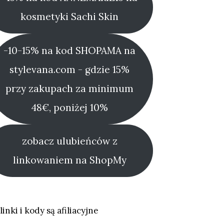
kosmetyki Sachi Skin
-10-15% na kod SHOPAMA na
stylevana.com - gdzie 15%
przy zakupach za minimum
48€, poniżej 10%
zobacz ulubieńców z
linkowaniem na ShopMy
linki i kody są afiliacyjne