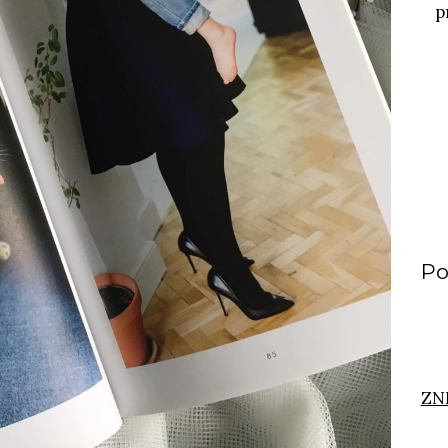
p
Po
ZN