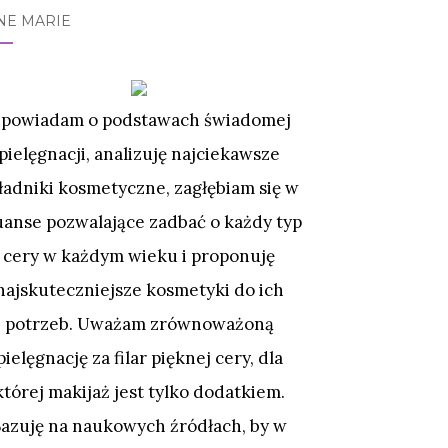
NE MARIE
powiadam o podstawach świadomej
pielęgnacji, analizuję najciekawsze
ładniki kosmetyczne, zagłębiam się w
uanse pozwalające zadbać o każdy typ
cery w każdym wieku i proponuję
najskuteczniejsze kosmetyki do ich
potrzeb. Uważam zrównoważoną
pielęgnację za filar pięknej cery, dla
której makijaż jest tylko dodatkiem.
Bazuję na naukowych źródłach, by w