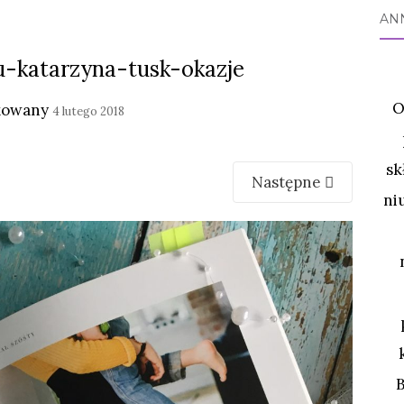
AN
u-katarzyna-tusk-okazje
O
kowany
4 lutego 2018
sk
Następne
ni