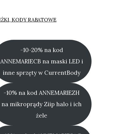
IŻKI, KODY RABATOWE
-10-20% na kod
ANNEMARIECB na maski LED i
inne sprzęty w CurrentBody
-10% na kod ANNEMARIEZH
na mikroprądy Ziip halo i ich
żele