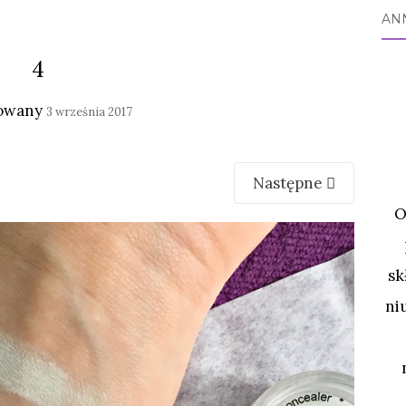
AN
4
owany
3 września 2017
Następne
O
sk
ni