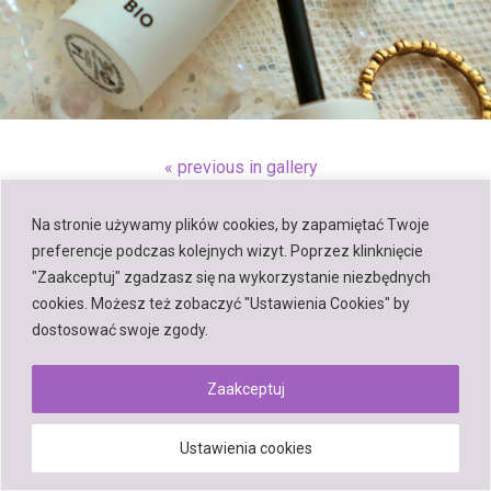
« previous in gallery
Na stronie używamy plików cookies, by zapamiętać Twoje
Back to top
preferencje podczas kolejnych wizyt. Poprzez klinknięcie
"Zaakceptuj" zgadzasz się na wykorzystanie niezbędnych
Mobile
Desktop
cookies. Możesz też zobaczyć "Ustawienia Cookies" by
dostosować swoje zgody.
Zaakceptuj
Powered by
WPtouch Mobile Suite for WordPress
Ustawienia cookies