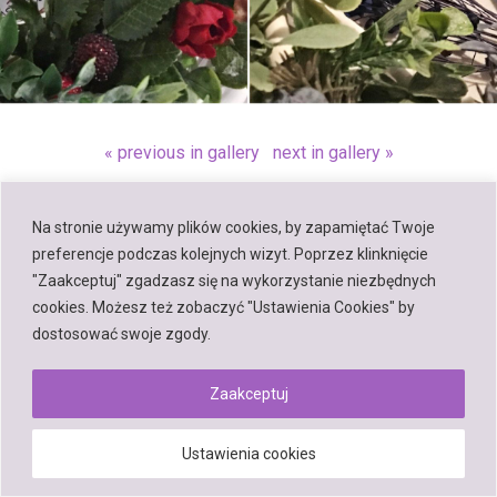
« previous in gallery
next in gallery »
Na stronie używamy plików cookies, by zapamiętać Twoje
Back to top
preferencje podczas kolejnych wizyt. Poprzez klinknięcie
"Zaakceptuj" zgadzasz się na wykorzystanie niezbędnych
Mobile
Desktop
cookies. Możesz też zobaczyć "Ustawienia Cookies" by
dostosować swoje zgody.
Zaakceptuj
Powered by
WPtouch Mobile Suite for WordPress
Ustawienia cookies