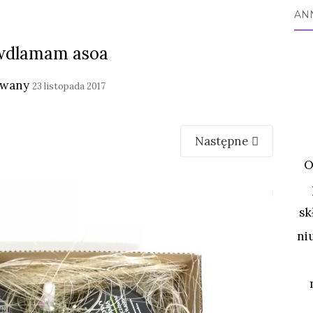
AN
wdlamam asoa
owany
23 listopada 2017
Następne
O
sk
ni