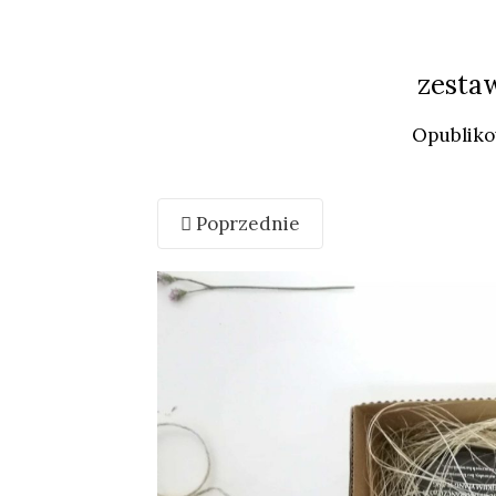
zesta
Opublik
Poprzednie