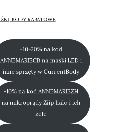
IŻKI, KODY RABATOWE
-10-20% na kod
ANNEMARIECB na maski LED i
inne sprzęty w CurrentBody
-10% na kod ANNEMARIEZH
na mikroprądy Ziip halo i ich
żele