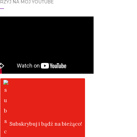
JRZYJ NA MÓJ YOUTUBE
Subskrybuj i bądź na bieżąco!