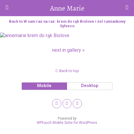
Anne Marie
Back to W sam raz na raz: krem do rąk Biolove i żel rumiankowy
Sylveco
next in gallery »
Back to top
Mobile
Desktop
Powered by
WPtouch Mobile Suite for WordPress