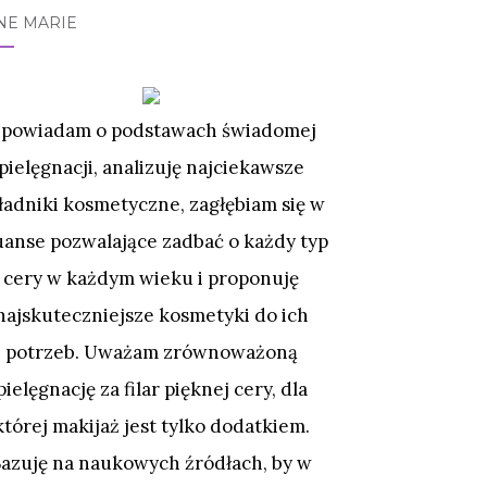
NE MARIE
powiadam o podstawach świadomej
pielęgnacji, analizuję najciekawsze
ładniki kosmetyczne, zagłębiam się w
uanse pozwalające zadbać o każdy typ
cery w każdym wieku i proponuję
najskuteczniejsze kosmetyki do ich
potrzeb. Uważam zrównoważoną
pielęgnację za filar pięknej cery, dla
której makijaż jest tylko dodatkiem.
Bazuję na naukowych źródłach, by w