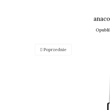
anaco
Opubl
Poprzednie