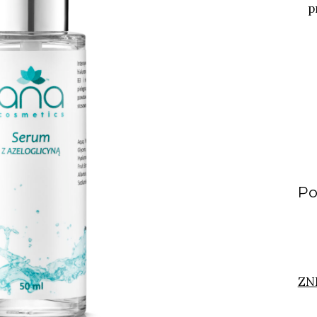
p
Po
ZN