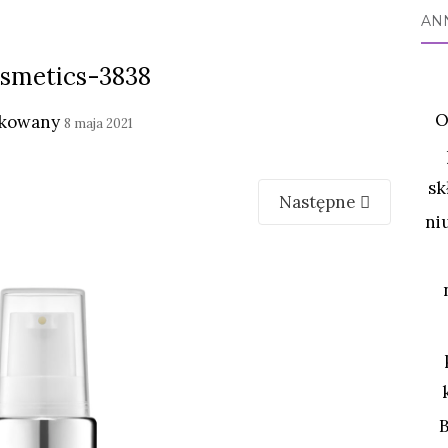
AN
smetics-3838
O
ikowany
8 maja 2021
sk
Następne
ni