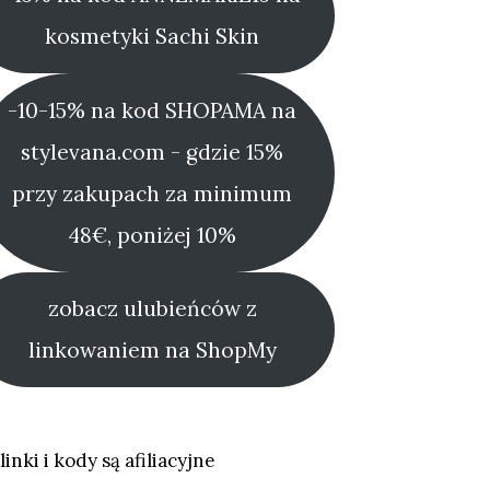
kosmetyki Sachi Skin
-10-15% na kod SHOPAMA na
stylevana.com - gdzie 15%
przy zakupach za minimum
48€, poniżej 10%
zobacz ulubieńców z
linkowaniem na ShopMy
linki i kody są afiliacyjne