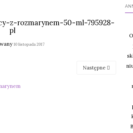
AN
acy-z-rozmarynem-50-ml-795928-
pl
O
owany
10 listopada 2017
sk
ni
Następne