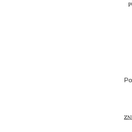
p
Po
ZN