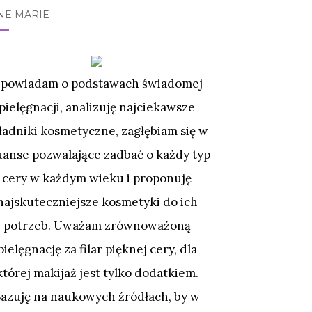
NE MARIE
powiadam o podstawach świadomej
pielęgnacji, analizuję najciekawsze
ładniki kosmetyczne, zagłębiam się w
uanse pozwalające zadbać o każdy typ
cery w każdym wieku i proponuję
najskuteczniejsze kosmetyki do ich
potrzeb. Uważam zrównoważoną
pielęgnację za filar pięknej cery, dla
której makijaż jest tylko dodatkiem.
Bazuję na naukowych źródłach, by w