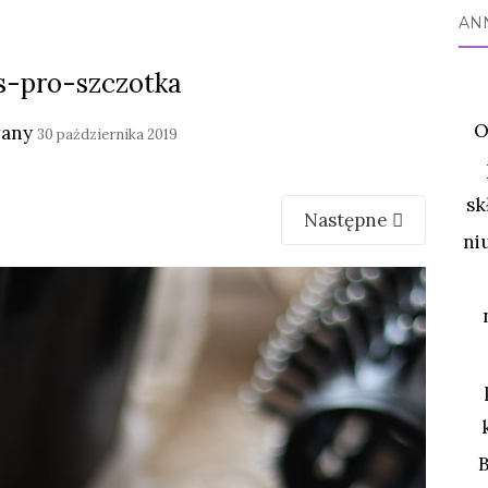
AN
ss-pro-szczotka
O
wany
30 października 2019
sk
Następne
ni