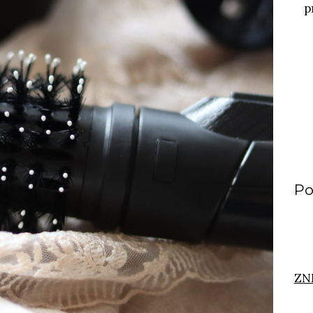
p
Po
ZN