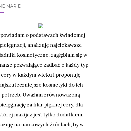
NE MARIE
powiadam o podstawach świadomej
pielęgnacji, analizuję najciekawsze
ładniki kosmetyczne, zagłębiam się w
uanse pozwalające zadbać o każdy typ
cery w każdym wieku i proponuję
najskuteczniejsze kosmetyki do ich
potrzeb. Uważam zrównoważoną
pielęgnację za filar pięknej cery, dla
której makijaż jest tylko dodatkiem.
Bazuję na naukowych źródłach, by w