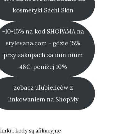
kosmetyki Sachi Skin
-10-15% na kod SHOPAMA na
stylevana.com - gdzie 15%
przy zakupach za minimum
48€, poniżej 10%
zobacz ulubieńców z
linkowaniem na ShopMy
linki i kody są afiliacyjne