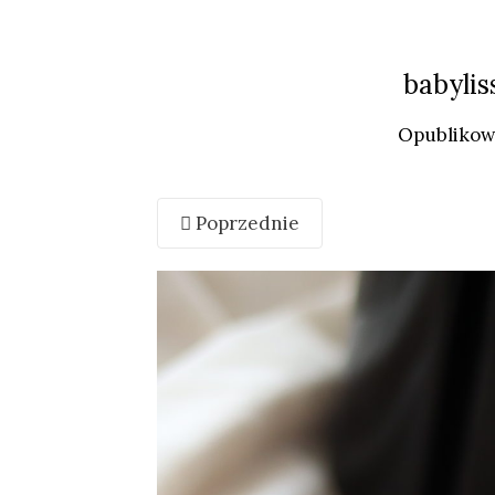
babyli
Opubliko
Poprzednie