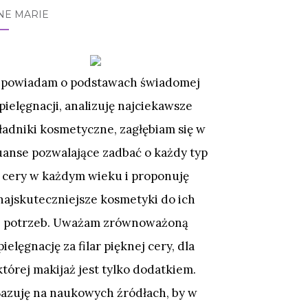
NE MARIE
powiadam o podstawach świadomej
pielęgnacji, analizuję najciekawsze
ładniki kosmetyczne, zagłębiam się w
uanse pozwalające zadbać o każdy typ
cery w każdym wieku i proponuję
najskuteczniejsze kosmetyki do ich
potrzeb. Uważam zrównoważoną
pielęgnację za filar pięknej cery, dla
której makijaż jest tylko dodatkiem.
Bazuję na naukowych źródłach, by w