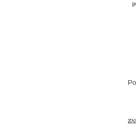
p
Po
ZN