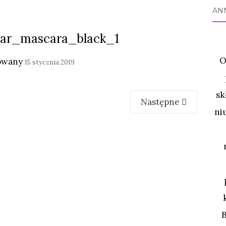
AN
llar_mascara_black_1
O
owany
15 stycznia 2019
sk
Następne
ni