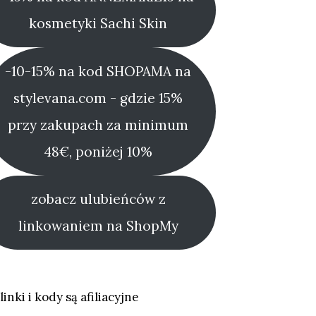
kosmetyki Sachi Skin
-10-15% na kod SHOPAMA na
stylevana.com - gdzie 15%
przy zakupach za minimum
48€, poniżej 10%
zobacz ulubieńców z
linkowaniem na ShopMy
linki i kody są afiliacyjne