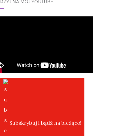
JRZYJ NA MÓJ YOUTUBE
Subskrybuj i bądź na bieżąco!