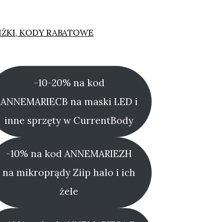
IŻKI, KODY RABATOWE
-10-20% na kod
ANNEMARIECB na maski LED i
inne sprzęty w CurrentBody
-10% na kod ANNEMARIEZH
na mikroprądy Ziip halo i ich
żele