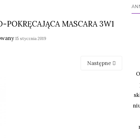
AN
O-POKRĘCAJĄCA MASCARA 3W1
owany
15 stycznia 2019
Następne
O
sk
ni