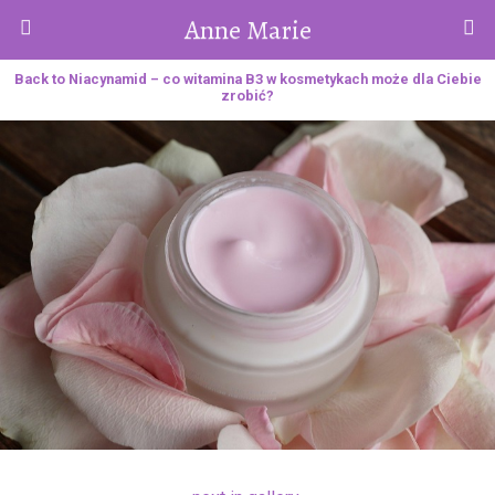
Anne Marie
Back to Niacynamid – co witamina B3 w kosmetykach może dla Ciebie
zrobić?