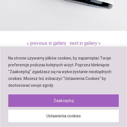
« previous in gallery
next in gallery »
Na stronie używamy plików cookies, by zapamiętać Twoje
Back to top
preferencje podczas kolejnych wizyt. Poprzez klinknięcie
"Zaakceptuj" zgadzasz się na wykorzystanie niezbędnych
Mobile
Desktop
cookies. Możesz też zobaczyć "Ustawienia Cookies" by
dostosować swoje zgody.
Zaakceptuj
Powered by
WPtouch Mobile Suite for WordPress
Ustawienia cookies