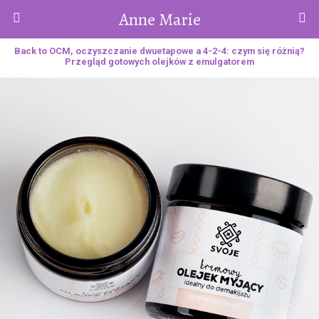
Anne Marie
Back to OCM, oczyszczanie dwuetapowe a 4-2-4: czym się różnią?
Przegląd gotowych olejków z emulgatorem