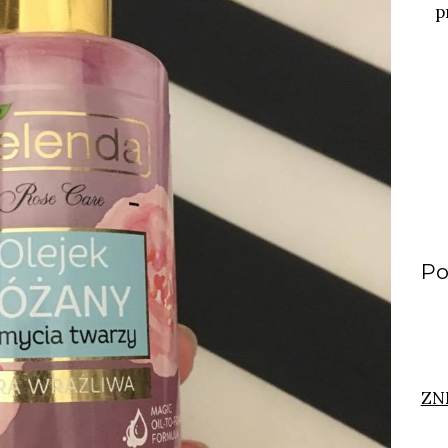
p
Po
ZN