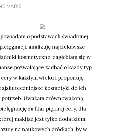
NE MARIE
powiadam o podstawach świadomej
pielęgnacji, analizuję najciekawsze
ładniki kosmetyczne, zagłębiam się w
uanse pozwalające zadbać o każdy typ
cery w każdym wieku i proponuję
najskuteczniejsze kosmetyki do ich
potrzeb. Uważam zrównoważoną
pielęgnację za filar pięknej cery, dla
której makijaż jest tylko dodatkiem.
Bazuję na naukowych źródłach, by w