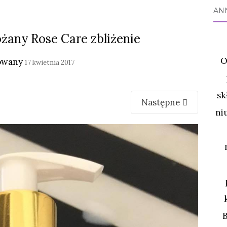
AN
óżany Rose Care zbliżenie
O
owany
17 kwietnia 2017
sk
Następne
ni