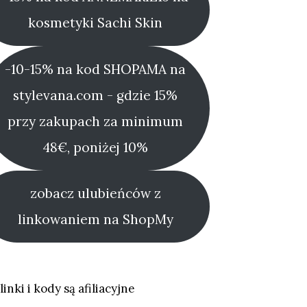
kosmetyki Sachi Skin
-10-15% na kod SHOPAMA na
stylevana.com - gdzie 15%
przy zakupach za minimum
48€, poniżej 10%
zobacz ulubieńców z
linkowaniem na ShopMy
linki i kody są afiliacyjne