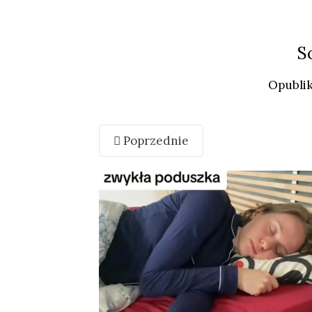
S
Opubli
Poprzednie