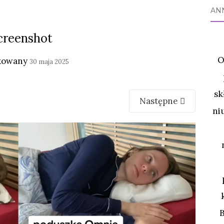
AN
creenshot
O
kowany
30 maja 2025
sk
Następne
ni