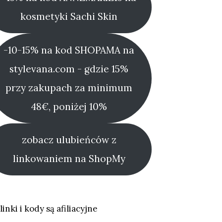
kosmetyki Sachi Skin
-10-15% na kod SHOPAMA na
stylevana.com - gdzie 15%
przy zakupach za minimum
48€, poniżej 10%
zobacz ulubieńców z
linkowaniem na ShopMy
linki i kody są afiliacyjne