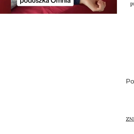
p
Po
ZN