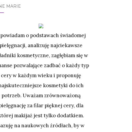
NE MARIE
powiadam o podstawach świadomej
pielęgnacji, analizuję najciekawsze
ładniki kosmetyczne, zagłębiam się w
uanse pozwalające zadbać o każdy typ
cery w każdym wieku i proponuję
najskuteczniejsze kosmetyki do ich
potrzeb. Uważam zrównoważoną
pielęgnację za filar pięknej cery, dla
której makijaż jest tylko dodatkiem.
Bazuję na naukowych źródłach, by w