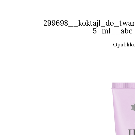
299698__koktajl_do_twar
5_ml__abc
Opublik