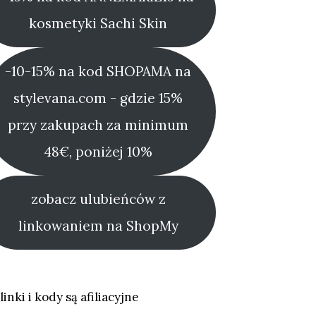
kosmetyki Sachi Skin
-10-15% na kod SHOPAMA na
stylevana.com - gdzie 15%
przy zakupach za minimum
48€, poniżej 10%
zobacz ulubieńców z
linkowaniem na ShopMy
linki i kody są afiliacyjne