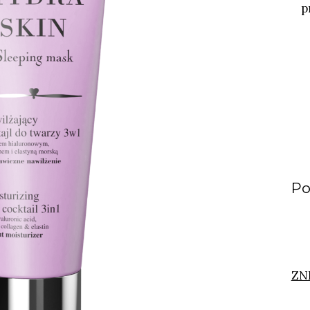
p
Po
ZN