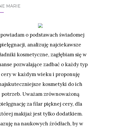
NE MARIE
powiadam o podstawach świadomej
pielęgnacji, analizuję najciekawsze
ładniki kosmetyczne, zagłębiam się w
uanse pozwalające zadbać o każdy typ
cery w każdym wieku i proponuję
najskuteczniejsze kosmetyki do ich
potrzeb. Uważam zrównoważoną
pielęgnację za filar pięknej cery, dla
której makijaż jest tylko dodatkiem.
Bazuję na naukowych źródłach, by w