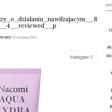
AN
zy_o_dzialaniu_nawilzajacym__8
__4__reviewed__p
O
owany
25 sierpnia 2021
sk
ni
Następne