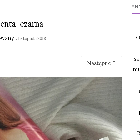
AN
enta-czarna
O
owany
7 listopada 2018
sk
Następne
ni