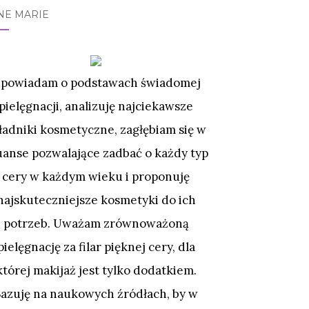
NE MARIE
powiadam o podstawach świadomej
pielęgnacji, analizuję najciekawsze
ładniki kosmetyczne, zagłębiam się w
uanse pozwalające zadbać o każdy typ
cery w każdym wieku i proponuję
najskuteczniejsze kosmetyki do ich
potrzeb. Uważam zrównoważoną
pielęgnację za filar pięknej cery, dla
której makijaż jest tylko dodatkiem.
Bazuję na naukowych źródłach, by w