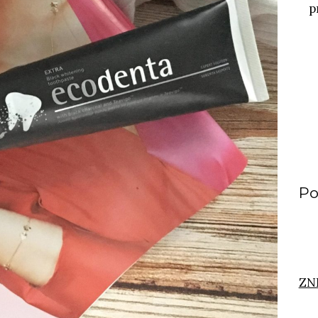
p
Po
ZN