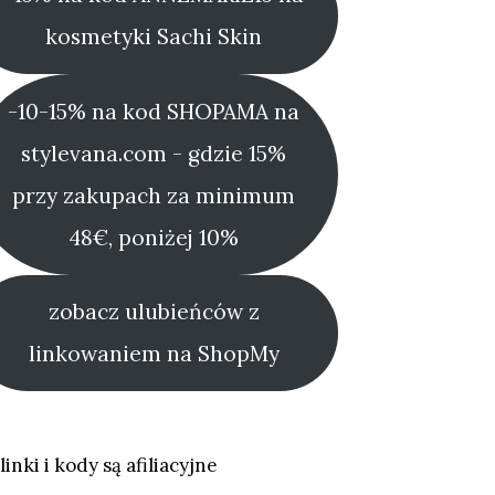
kosmetyki Sachi Skin
-10-15% na kod SHOPAMA na
stylevana.com - gdzie 15%
przy zakupach za minimum
48€, poniżej 10%
zobacz ulubieńców z
linkowaniem na ShopMy
linki i kody są afiliacyjne