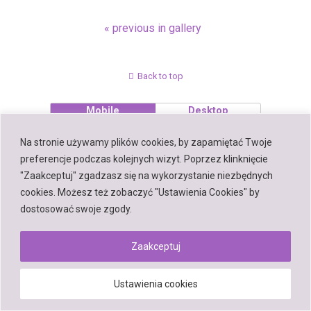
« previous in gallery
Back to top
Mobile
Desktop
Na stronie używamy plików cookies, by zapamiętać Twoje
preferencje podczas kolejnych wizyt. Poprzez klinknięcie
"Zaakceptuj" zgadzasz się na wykorzystanie niezbędnych
Powered by
cookies. Możesz też zobaczyć "Ustawienia Cookies" by
WPtouch Mobile Suite for WordPress
dostosować swoje zgody.
Zaakceptuj
Ustawienia cookies