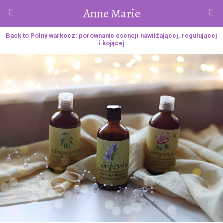
Anne Marie
Back to Polny warkocz: porównanie esencji nawilżającej, regulującej
i kojącej