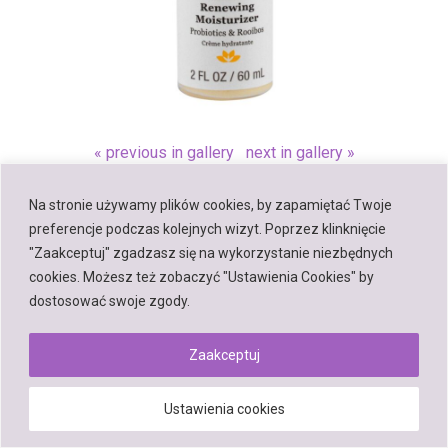
« previous in gallery
next in gallery »
Na stronie używamy plików cookies, by zapamiętać Twoje
Back to top
preferencje podczas kolejnych wizyt. Poprzez klinknięcie
"Zaakceptuj" zgadzasz się na wykorzystanie niezbędnych
Mobile
Desktop
cookies. Możesz też zobaczyć "Ustawienia Cookies" by
dostosować swoje zgody.
Zaakceptuj
Powered by
WPtouch Mobile Suite for WordPress
Ustawienia cookies