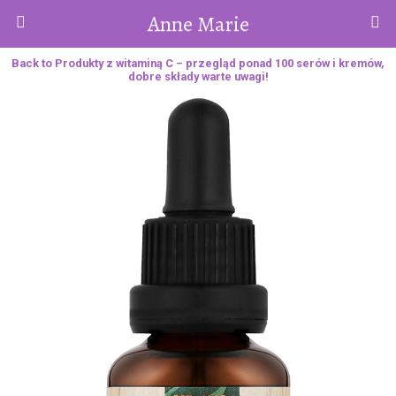
Anne Marie
Back to Produkty z witaminą C – przegląd ponad 100 serów i kremów,
dobre składy warte uwagi!