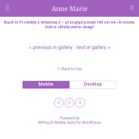
Anne Marie
Back to Produkty z witaminą C – przegląd ponad 100 serów i kremów,
dobre składy warte uwagi!
« previous in gallery
next in gallery »
Back to top
Mobile
Desktop
Powered by
WPtouch Mobile Suite for WordPress