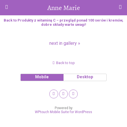
Anne Marie
Back to Produkty z witaminą C – przegląd ponad 100 serów i kremów,
dobre składy warte uwagi!
next in gallery »
Back to top
Mobile
Desktop
Powered by
WPtouch Mobile Suite for WordPress