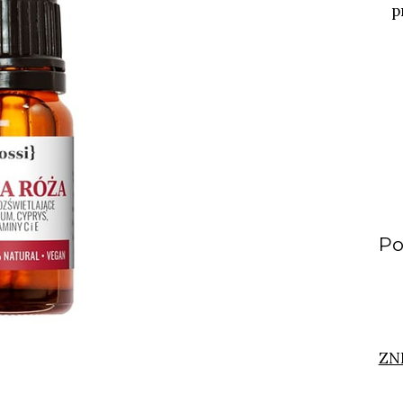
p
Po
ZN