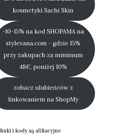
kosmetyki Sachi Skin
-10-15% na kod SHOPAMA na
stylevana.com - gdzie 15%
przy zakupach za minimum
48€, poniżej 10%
zobacz ulubieńców z
linkowaniem na ShopMy
linki i kody są afiliacyjne