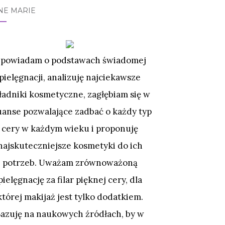
NE MARIE
powiadam o podstawach świadomej
pielęgnacji, analizuję najciekawsze
ładniki kosmetyczne, zagłębiam się w
uanse pozwalające zadbać o każdy typ
cery w każdym wieku i proponuję
najskuteczniejsze kosmetyki do ich
potrzeb. Uważam zrównoważoną
pielęgnację za filar pięknej cery, dla
której makijaż jest tylko dodatkiem.
Bazuję na naukowych źródłach, by w