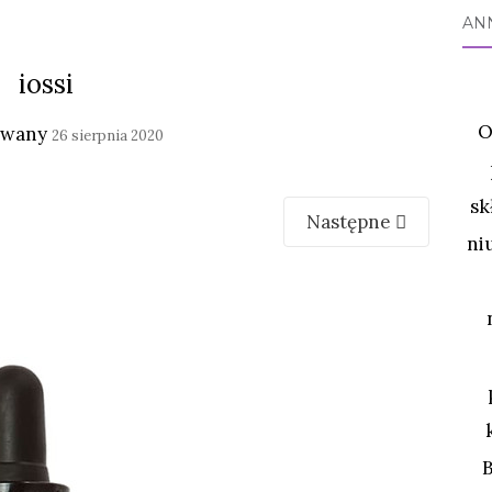
AN
iossi
O
owany
26 sierpnia 2020
sk
Następne
ni