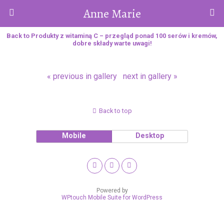
Anne Marie
Back to Produkty z witaminą C – przegląd ponad 100 serów i kremów,
dobre składy warte uwagi!
« previous in gallery
next in gallery »
Back to top
Mobile
Desktop
Powered by
WPtouch Mobile Suite for WordPress