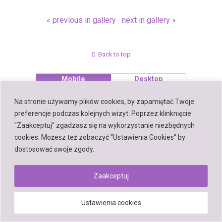
« previous in gallery
next in gallery »
Back to top
Mobile
Desktop
Na stronie używamy plików cookies, by zapamiętać Twoje
preferencje podczas kolejnych wizyt. Poprzez klinknięcie
"Zaakceptuj" zgadzasz się na wykorzystanie niezbędnych
Powered by
cookies. Możesz też zobaczyć "Ustawienia Cookies" by
WPtouch Mobile Suite for WordPress
dostosować swoje zgody.
Zaakceptuj
Ustawienia cookies