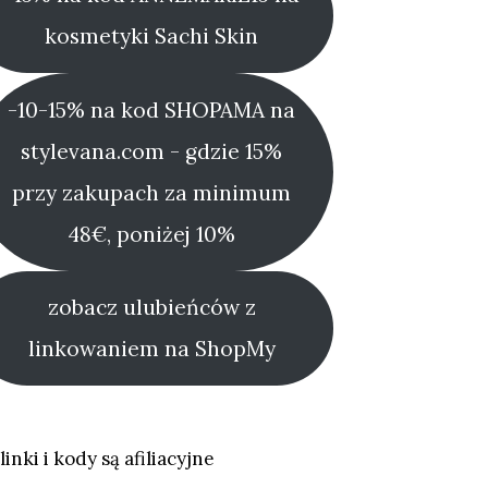
kosmetyki Sachi Skin
-10-15% na kod SHOPAMA na
stylevana.com - gdzie 15%
przy zakupach za minimum
48€, poniżej 10%
zobacz ulubieńców z
linkowaniem na ShopMy
linki i kody są afiliacyjne