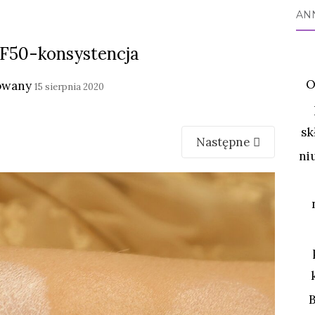
AN
F50-konsystencja
O
owany
15 sierpnia 2020
sk
Następne
ni