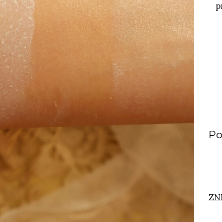
p
Po
ZN