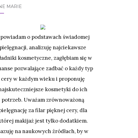
NE MARIE
powiadam o podstawach świadomej
pielęgnacji, analizuję najciekawsze
ładniki kosmetyczne, zagłębiam się w
uanse pozwalające zadbać o każdy typ
cery w każdym wieku i proponuję
najskuteczniejsze kosmetyki do ich
potrzeb. Uważam zrównoważoną
pielęgnację za filar pięknej cery, dla
której makijaż jest tylko dodatkiem.
Bazuję na naukowych źródłach, by w