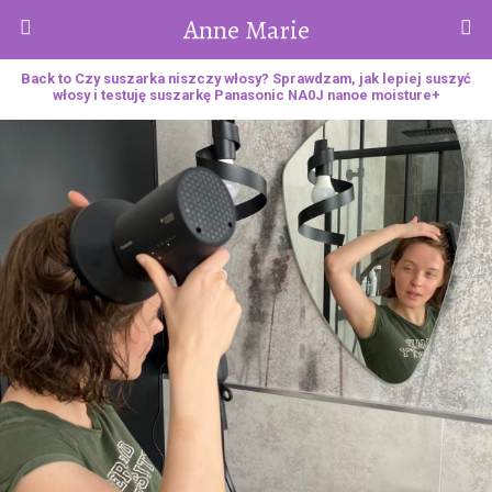
Anne Marie
Back to Czy suszarka niszczy włosy? Sprawdzam, jak lepiej suszyć
włosy i testuję suszarkę Panasonic NA0J nanoe moisture+