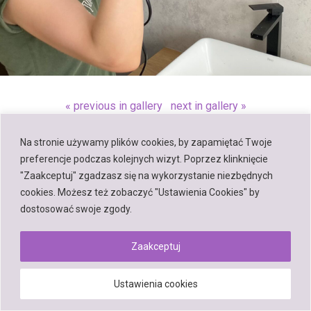
« previous in gallery
next in gallery »
Na stronie używamy plików cookies, by zapamiętać Twoje
Back to top
preferencje podczas kolejnych wizyt. Poprzez klinknięcie
"Zaakceptuj" zgadzasz się na wykorzystanie niezbędnych
Mobile
Desktop
cookies. Możesz też zobaczyć "Ustawienia Cookies" by
dostosować swoje zgody.
Zaakceptuj
Powered by
WPtouch Mobile Suite for WordPress
Ustawienia cookies