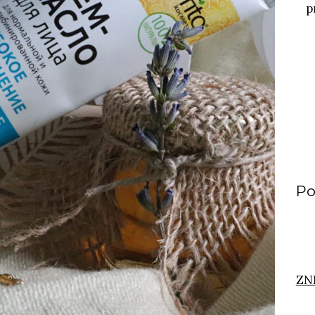
p
Po
ZN