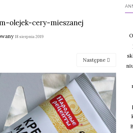
AN
m-olejek-cery-mieszanej
O
owany
18 sierpnia 2019
sk
Następne
ni