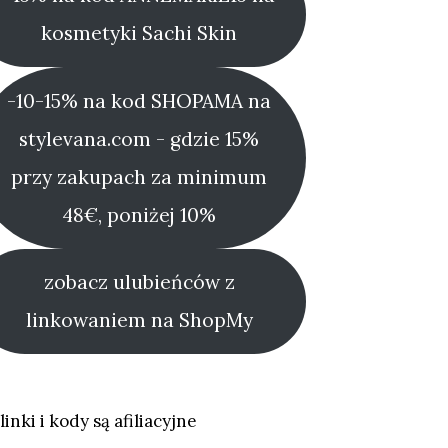
kosmetyki Sachi Skin
-10-15% na kod SHOPAMA na
stylevana.com - gdzie 15%
przy zakupach za minimum
48€, poniżej 10%
zobacz ulubieńców z
linkowaniem na ShopMy
linki i kody są afiliacyjne