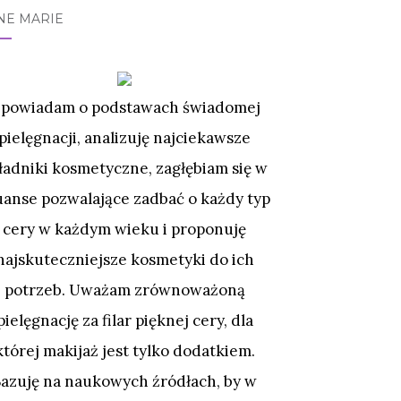
NE MARIE
powiadam o podstawach świadomej
pielęgnacji, analizuję najciekawsze
ładniki kosmetyczne, zagłębiam się w
uanse pozwalające zadbać o każdy typ
cery w każdym wieku i proponuję
najskuteczniejsze kosmetyki do ich
potrzeb. Uważam zrównoważoną
pielęgnację za filar pięknej cery, dla
której makijaż jest tylko dodatkiem.
Bazuję na naukowych źródłach, by w