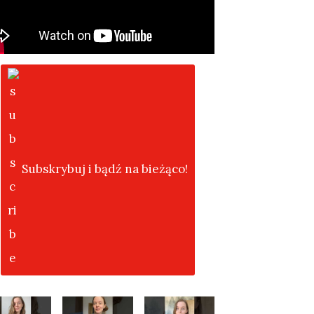
Subskrybuj i bądź na bieżąco!