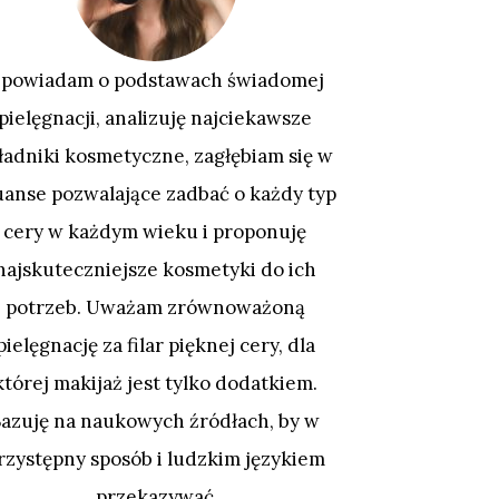
powiadam o podstawach świadomej
pielęgnacji, analizuję najciekawsze
ładniki kosmetyczne, zagłębiam się w
uanse pozwalające zadbać o każdy typ
cery w każdym wieku i proponuję
najskuteczniejsze kosmetyki do ich
potrzeb. Uważam zrównoważoną
pielęgnację za filar pięknej cery, dla
której makijaż jest tylko dodatkiem.
Bazuję na naukowych źródłach, by w
rzystępny sposób i ludzkim językiem
przekazywać