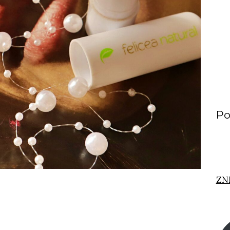
Po
ZN