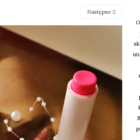
Następne
O
sk
ni
p