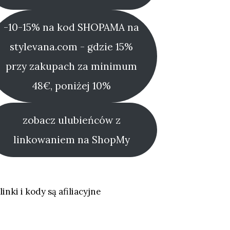
-10-15% na kod SHOPAMA na
stylevana.com - gdzie 15%
przy zakupach za minimum
48€, poniżej 10%
zobacz ulubieńców z
linkowaniem na ShopMy
linki i kody są afiliacyjne