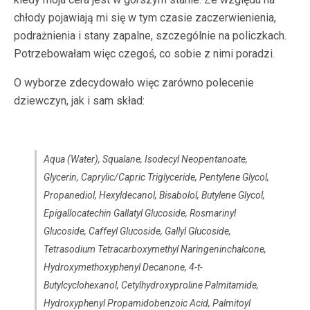
chłody pojawiają mi się w tym czasie zaczerwienienia,
podrażnienia i stany zapalne, szczególnie na policzkach.
Potrzebowałam więc czegoś, co sobie z nimi poradzi.
O wyborze zdecydowało więc zarówno polecenie
dziewczyn, jak i sam skład:
Aqua (Water), Squalane, Isodecyl Neopentanoate,
Glycerin, Caprylic/Capric Triglyceride, Pentylene Glycol,
Propanediol, Hexyldecanol, Bisabolol, Butylene Glycol,
Epigallocatechin Gallatyl Glucoside, Rosmarinyl
Glucoside, Caffeyl Glucoside, Gallyl Glucoside,
Tetrasodium Tetracarboxymethyl Naringeninchalcone,
Hydroxymethoxyphenyl Decanone, 4-t-
Butylcyclohexanol, Cetylhydroxyproline Palmitamide,
Hydroxyphenyl Propamidobenzoic Acid, Palmitoyl