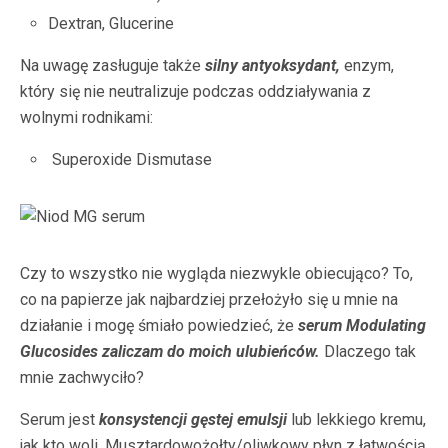
Dextran, Glucerine
Na uwagę zasługuje także
silny antyoksydant,
enzym,
który się nie neutralizuje podczas oddziaływania z
wolnymi rodnikami:
Superoxide Dismutase
Czy to wszystko nie wygląda niezwykle obiecująco? To,
co na papierze jak najbardziej przełożyło się u mnie na
działanie i mogę śmiało powiedzieć, że
serum Modulating
Glucosides zaliczam do moich ulubieńców.
Dlaczego tak
mnie zachwyciło?
Serum jest
konsystencji gęstej emulsji
lub lekkiego kremu,
jak kto woli. Musztardowożołty/oliwkowy płyn z łatwością