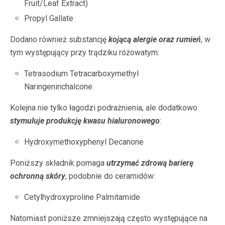
Fruit/Leaf Extract)
Propyl Gallate
Dodano również substancję
kojącą alergie oraz rumień
, w
tym występujący przy trądziku różowatym:
Tetrasodium Tetracarboxymethyl
Naringeninchalcone
Kolejna nie tylko łagodzi podrażnienia, ale dodatkowo
s
tymuluje produkcję kwasu hialuronowego
:
Hydroxymethoxyphenyl Decanone
Poniższy składnik pomaga
utrzymać zdrową barierę
ochronną skóry
, podobnie do ceramidów:
Cetylhydroxyproline Palmitamide
Natomiast poniższe zmniejszają często występujące na