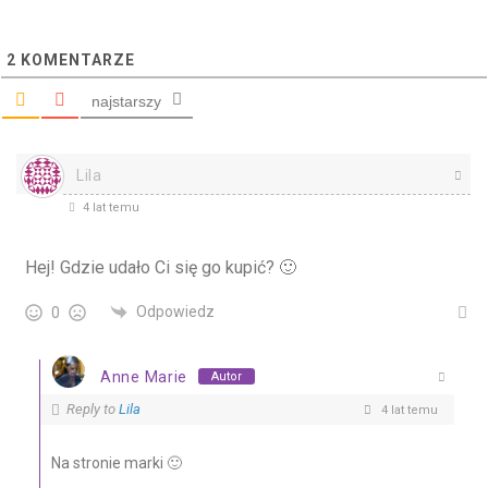
2
KOMENTARZE
najstarszy
Lila
4 lat temu
Hej! Gdzie udało Ci się go kupić? 🙂
Odpowiedz
0
Anne Marie
Autor
Reply to
Lila
4 lat temu
Na stronie marki 🙂