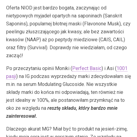
Oferta NIOD jest bardzo bogata, zaczynając od
nietypowych myjadeł opartych na saponinach (Sanskrit
Saponins), popularnej błotnej maski (Flavonone Musk), czy
peelingu złuszczającego jak kwasy, ale bez zawartości
kwasów (NAAP) aż po peptydy miedziowe (CAIS, CAIL)
oraz filtry (Survival). Doprawdy nie wiedziałam, od czego
zacząć!
Po przeczytaniu opinii Moniki (
Perfect Basic
) i Asi (
1001
pasji
) na IG podczas wyprzedaży marki zdecydowałam się
m.in. na serum Modulating Glucoside. Nie wszystkie
składy marki do końca mi odpowiadają, ten również nie
jest idealny w 100%, ale postanowiłam przymknąć na to
oko ze względu na
resztę składu, który bardzo mnie
zainteresował.
Dlaczego akurat MG? Miał być to produkt na jesień-zimę,
kiedy moja cera jest w gorszym stanie. Ze względu na