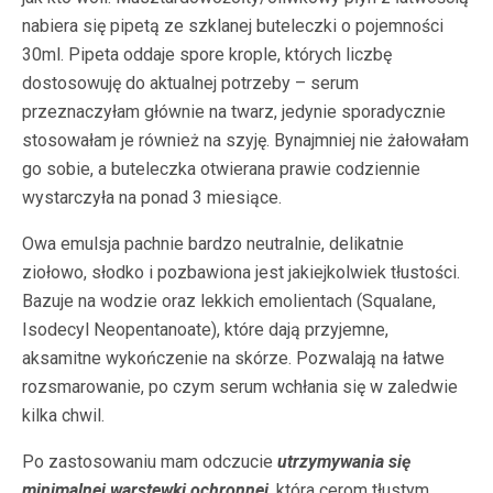
nabiera się pipetą ze szklanej buteleczki o pojemności
30ml. Pipeta oddaje spore krople, których liczbę
dostosowuję do aktualnej potrzeby – serum
przeznaczyłam głównie na twarz, jedynie sporadycznie
stosowałam je również na szyję. Bynajmniej nie żałowałam
go sobie, a buteleczka otwierana prawie codziennie
wystarczyła na ponad 3 miesiące.
Owa emulsja pachnie bardzo neutralnie, delikatnie
ziołowo, słodko i pozbawiona jest jakiejkolwiek tłustości.
Bazuje na wodzie oraz lekkich emolientach (Squalane,
Isodecyl Neopentanoate), które dają przyjemne,
aksamitne wykończenie na skórze. Pozwalają na łatwe
rozsmarowanie, po czym serum wchłania się w zaledwie
kilka chwil.
Po zastosowaniu mam odczucie
utrzymywania się
minimalnej warstewki ochronnej
, która cerom tłustym