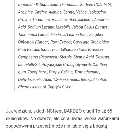
tripeptide-8, Superoxide Dismutase, Sodium PCA, PCA,
Arginine, Glycine, Alanine, Serine, Valine, Isoleucine,
Proline, Threonine, Histidine, Phenylalanine, Aspartic
Acid, Sodium Lactate, Mirabilis Jalapa Callus Extract,
Tasmannia Lanceolata Fruit/Leaf Extract, Zingiber
Officinale (Ginger) Root Extract, Curculigo Orchioides
Root Extract, Isochrysis Galbana Extract, Brassica
Campestris (Rapeseed) Sterols, Stearic Acid, Dextran,
Isoceteth-20, Polyacrylate Crosspolymer-6, Xanthan
gum, Tocopherol, Propyl Gallate, Tromethamine,
Dehydroacetic Acid, 1,2-Hexanediol, Benzyl Alcohol,
Phenoxyethanol, Caprylyl Glycol
Jak widzicie, skład INCI jest BARDZO długi! To aż 55
składników. No dobrze, ale cera uwrażliwiona warunkami
pogodowymi przecież może nie lubić się z bogatą