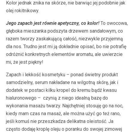
Kolor jednak znika na skórze, nie barwiąc jej podobnie jak
olej rokitnikowy.
Jego zapach jest równie apetyczny, co kolor!
To owocowa,
głęboka mieszanka podszyta drzewem sandałowym, co
razem tworzy zaskakującą całość, niezwykle przyjemną
dla nos. Trudno jest mi ją dokładnie opisać, bo nie potrafię
odróżnić konkretnych elementów aromatu, ale uwierzcie
mi, że jest piękny!
Zapach i lekkość kosmetyku – ponad świetny produkt
samodzielny, serum nakładane na wilgotną skórę, jak i
dodatek w postaci kilku kropel do kremu bądź kwasu
hialuronowego – czynią z niego idealną bazę do
wykonania masażu twarzy. Najchętniej stosuję go na noc,
kiedy mam czas na masaż, ale można użyć go też rano,
jeśli komuś nie przeszkadza delikatna oleistość. Ja
często dodaję kroplę oleju o poranku do swojej zimowej