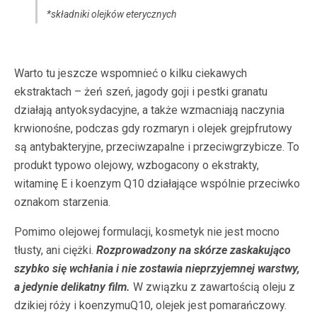
*składniki olejków eterycznych
Warto tu jeszcze wspomnieć o kilku ciekawych
ekstraktach – żeń szeń, jagody goji i pestki granatu
działają antyoksydacyjne, a także wzmacniają naczynia
krwionośne, podczas gdy rozmaryn i olejek grejpfrutowy
są antybakteryjne, przeciwzapalne i przeciwgrzybicze. To
produkt typowo olejowy, wzbogacony o ekstrakty,
witaminę E i koenzym Q10 działające wspólnie przeciwko
oznakom starzenia.
Pomimo olejowej formulacji, kosmetyk nie jest mocno
tłusty, ani ciężki.
Rozprowadzony na skórze zaskakująco
szybko się wchłania i nie zostawia nieprzyjemnej warstwy,
a jedynie delikatny film.
W związku z zawartością oleju z
dzikiej róży i koenzymuQ10, olejek jest pomarańczowy.