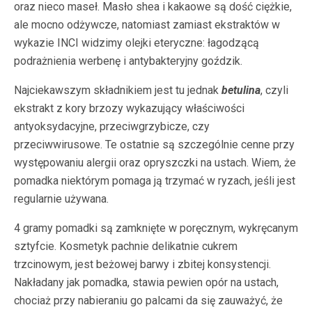
oraz nieco maseł. Masło shea i kakaowe są dość ciężkie,
ale mocno odżywcze, natomiast zamiast ekstraktów w
wykazie INCI widzimy olejki eteryczne: łagodzącą
podrażnienia werbenę i antybakteryjny goździk.
Najciekawszym składnikiem jest tu jednak
betulina
, czyli
ekstrakt z kory brzozy wykazujący właściwości
antyoksydacyjne, przeciwgrzybicze, czy
przeciwwirusowe. Te ostatnie są szczególnie cenne przy
występowaniu alergii oraz opryszczki na ustach. Wiem, że
pomadka niektórym pomaga ją trzymać w ryzach, jeśli jest
regularnie używana.
4 gramy pomadki są zamknięte w poręcznym, wykręcanym
sztyfcie. Kosmetyk pachnie delikatnie cukrem
trzcinowym, jest beżowej barwy i zbitej konsystencji.
Nakładany jak pomadka, stawia pewien opór na ustach,
chociaż przy nabieraniu go palcami da się zauważyć, że