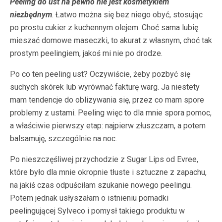
Peeling do ust na pewno nie jest kosmetykiem
niezbędnym
. Łatwo można się bez niego obyć, stosując
po prostu cukier z kuchennym olejem. Choć sama lubię
mieszać domowe maseczki, to akurat z własnym, choć tak
prostym peelingiem, jakoś mi nie po drodze.
Po co ten peeling ust? Oczywiście, żeby pozbyć się
suchych skórek lub wyrównać fakturę warg. Ja niestety
mam tendencje do oblizywania się, przez co mam spore
problemy z ustami. Peeling więc to dla mnie spora pomoc,
a właściwie pierwszy etap: najpierw złuszczam, a potem
balsamuję, szczególnie na noc.
Po nieszczęśliwej przychodzie z Sugar Lips od Evree,
które było dla mnie okropnie tłuste i sztuczne z zapachu,
na jakiś czas odpuściłam szukanie nowego peelingu.
Potem jednak usłyszałam o istnieniu pomadki
peelingującej Sylveco i pomysł takiego produktu w