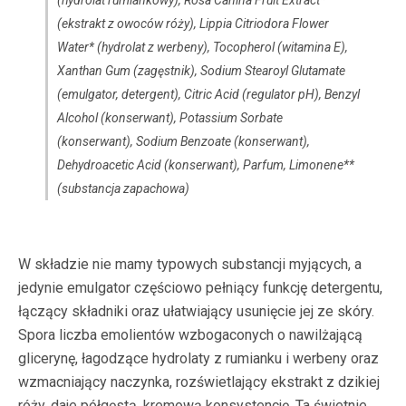
(hydrolat rumiankowy), Rosa Canina Fruit Extract*
(ekstrakt z owoców róży), Lippia Citriodora Flower
Water* (hydrolat z werbeny), Tocopherol (witamina E),
Xanthan Gum (zagęstnik), Sodium Stearoyl Glutamate
(emulgator, detergent), Citric Acid (regulator pH), Benzyl
Alcohol (konserwant), Potassium Sorbate
(konserwant), Sodium Benzoate (konserwant),
Dehydroacetic Acid (konserwant), Parfum, Limonene**
(substancja zapachowa)
W składzie nie mamy typowych substancji myjących, a
jedynie emulgator częściowo pełniący funkcję detergentu,
łączący składniki oraz ułatwiający usunięcie jej ze skóry.
Spora liczba emolientów wzbogaconych o nawilżającą
glicerynę, łagodzące hydrolaty z rumianku i werbeny oraz
wzmacniający naczynka, rozświetlający ekstrakt z dzikiej
róży, daje półgęstą, kremową konsystencję. Ta świetnie