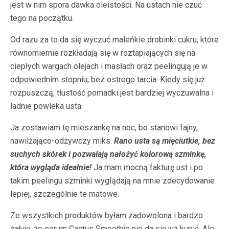
jest w nim spora dawka oleistości. Na ustach nie czuć
tego na początku.
Od razu za to da się wyczuć maleńkie drobinki cukru, które
równomiernie rozkładają się w roztapiających się na
ciepłych wargach olejach i masłach oraz peelingują je w
odpowiednim stopniu, bez ostrego tarcia. Kiedy się już
rozpuszczą, tłustość pomadki jest bardziej wyczuwalna i
ładnie powleka usta.
Ja zostawiam tę mieszankę na noc, bo stanowi fajny,
nawilżająco-odżywczy miks.
Rano usta są mięciutkie, bez
suchych skórek i pozwalają nałożyć kolorową szminkę,
która wygląda idealnie!
Ja mam mocną fakturę ust i po
takim peelingu szminki wyglądają na mnie zdecydowanie
lepiej, szczególnie te matowe.
Ze wszystkich produktów byłam zadowolona i bardzo
żałuję, że serum Cactus Smoothie nie da się już kupić. Ale