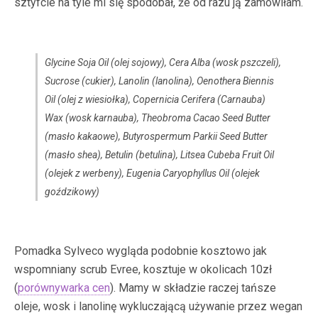
sztyfcie na tyle mi się spodobał, że od razu ją zamówiłam.
Glycine Soja Oil (olej sojowy), Cera Alba (wosk pszczeli),
Sucrose (cukier), Lanolin (lanolina), Oenothera Biennis
Oil (olej z wiesiołka), Copernicia Cerifera (Carnauba)
Wax (wosk karnauba), Theobroma Cacao Seed Butter
(masło kakaowe), Butyrospermum Parkii Seed Butter
(masło shea), Betulin (betulina), Litsea Cubeba Fruit Oil
(olejek z werbeny), Eugenia Caryophyllus Oil (olejek
goździkowy)
Pomadka Sylveco wygląda podobnie kosztowo jak
wspomniany scrub Evree, kosztuje w okolicach 10zł
(
porównywarka cen
)
. Mamy w składzie raczej tańsze
oleje, wosk i lanolinę wykluczającą używanie przez wegan