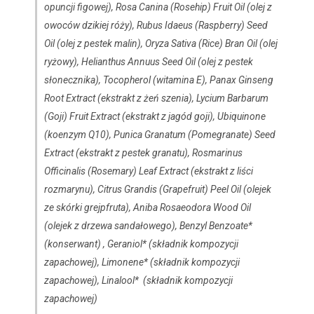
opuncji figowej), Rosa Canina (Rosehip) Fruit Oil (olej z
owoców dzikiej róży), Rubus Idaeus (Raspberry) Seed
Oil (olej z pestek malin), Oryza Sativa (Rice) Bran Oil (olej
ryżowy), Helianthus Annuus Seed Oil (olej z pestek
słonecznika), Tocopherol (witamina E), Panax Ginseng
Root Extract (ekstrakt z żeń szenia), Lycium Barbarum
(Goji) Fruit Extract (ekstrakt z jagód goji), Ubiquinone
(koenzym Q10), Punica Granatum (Pomegranate) Seed
Extract (ekstrakt z pestek granatu), Rosmarinus
Officinalis (Rosemary) Leaf Extract (ekstrakt z liści
rozmarynu), Citrus Grandis (Grapefruit) Peel Oil (olejek
ze skórki grejpfruta), Aniba Rosaeodora Wood Oil
(olejek z drzewa sandałowego), Benzyl Benzoate*
(konserwant) , Geraniol* (składnik kompozycji
zapachowej), Limonene* (składnik kompozycji
zapachowej), Linalool* (składnik kompozycji
zapachowej)