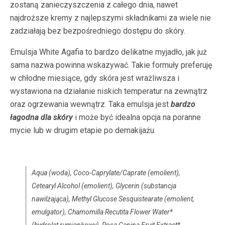
zostaną zanieczyszczenia z całego dnia, nawet
najdroższe kremy z najlepszymi składnikami za wiele nie
zadziałają bez bezpośredniego dostępu do skóry.
Emulsja White Agafia to bardzo delikatne myjadło, jak już
sama nazwa powinna wskazywać. Takie formuły preferuję
w chłodne miesiące, gdy skóra jest wrażliwsza i
wystawiona na działanie niskich temperatur na zewnątrz
oraz ogrzewania wewnątrz. Taka emulsja jest
bardzo
łagodna dla skóry
i może być idealna opcja na poranne
mycie lub w drugim etapie po demakijażu.
Aqua (woda), Coco-Caprylate/Caprate (emolient),
Cetearyl Alcohol (emolient), Glycerin (substancja
nawilżająca), Methyl Glucose Sesquistearate (emolient,
emulgator), Chamomilla Recutita Flower Water*