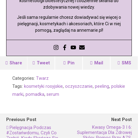
kosmetologii bioestetycznej i codziennie skłania do
zdobywania nowej wiedzy.
Jeśli sama regularnie chcesz dowiadywać się więcej o
pielęgnacji, kosmetykach i akcesoriach, które Ci w niej
pomogą, zaglądaj na annemarie.pl!
Share
Tweet
Pin
Mail
SMS
Categories:
Twarz
Tags:
kosmetyki rosyjskie
,
oczyszczanie
,
peeling
,
polskie
marki
,
pomadka
,
serum
Previous Post
Next Post
Kwasy Omega-3 I 6:
Pielęgnacja Podczas
Suplementacja Dla Zdrowej
#zostańwdomu, Czyli Co
Skóry, Pomoc Przy AZS,