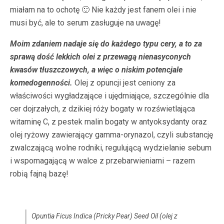
miałam na to ochotę 🙂 Nie każdy jest fanem olei i nie
musi być, ale to serum zasługuje na uwagę!
Moim zdaniem nadaje się do każdego typu cery, a to za
sprawą dość lekkich olei z przewagą nienasyconych
kwasów tłuszczowych, a więc o niskim potencjale
komedogenności.
Olej z opuncji jest ceniony za
właściwości wygładzające i ujędrniające, szczególnie dla
cer dojrzałych, z dzikiej róży bogaty w rozświetlająca
witaminę C, z pestek malin bogaty w antyoksydanty oraz
olej ryżowy zawierający gamma-orynazol, czyli substancję
zwalczającą wolne rodniki, regulującą wydzielanie sebum
i wspomagającą w walce z przebarwieniami – razem
robią fajną bazę!
Opuntia Ficus Indica (Pricky Pear) Seed Oil (olej z