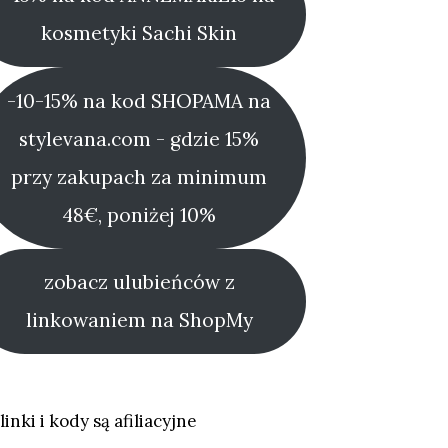
kosmetyki Sachi Skin
-10-15% na kod SHOPAMA na
stylevana.com - gdzie 15%
przy zakupach za minimum
48€, poniżej 10%
zobacz ulubieńców z
linkowaniem na ShopMy
linki i kody są afiliacyjne