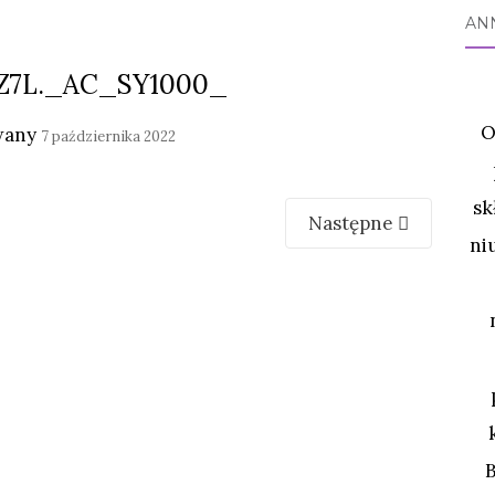
AN
Z7L._AC_SY1000_
O
wany
7 października 2022
sk
Następne
ni