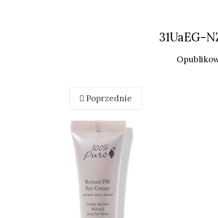
31UaEG-N
Opubliko
Poprzednie