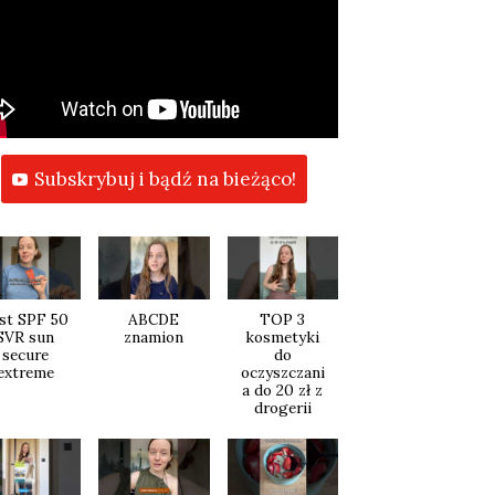
Subskrybuj i bądź na bieżąco!
st SPF 50
ABCDE
TOP 3
SVR sun
znamion
kosmetyki
secure
do
extreme
oczyszczani
a do 20 zł z
drogerii