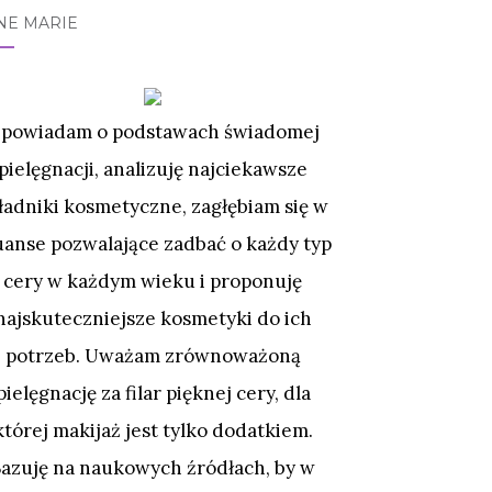
NE MARIE
powiadam o podstawach świadomej
pielęgnacji, analizuję najciekawsze
ładniki kosmetyczne, zagłębiam się w
uanse pozwalające zadbać o każdy typ
cery w każdym wieku i proponuję
najskuteczniejsze kosmetyki do ich
potrzeb. Uważam zrównoważoną
pielęgnację za filar pięknej cery, dla
której makijaż jest tylko dodatkiem.
Bazuję na naukowych źródłach, by w