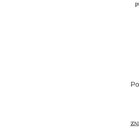
p
Po
ZN