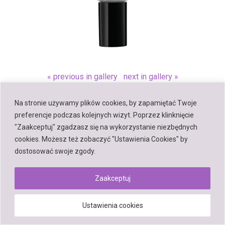
« previous in gallery
next in gallery »
Na stronie używamy plików cookies, by zapamiętać Twoje
Back to top
preferencje podczas kolejnych wizyt. Poprzez klinknięcie
"Zaakceptuj" zgadzasz się na wykorzystanie niezbędnych
Mobile
Desktop
cookies. Możesz też zobaczyć "Ustawienia Cookies" by
dostosować swoje zgody.
Zaakceptuj
Powered by
WPtouch Mobile Suite for WordPress
Ustawienia cookies