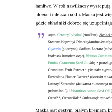
łamliwe. W roli nawilżaczy wystepują 
aloesu i mleczan sodu. Maska jest 
gdzie składniki dobrze się uzupełniaj
Aqua,
Cetearyl Alcohol
(emolient),
Alcohol
*
Stearamidopropyl Dimethylamine (emulgato
Glycerin
(gliceryna)
,
Sodium Lactate (mlec
krokosza barwierskiego),
Ricinus Communi
Punica Granatum Seed Oil
(olej z pestek g
Granatum Fruit Extract* (ekstrakt z gran
Farnesiana Flower Extract* (ekstrakt z akac
Lauroyl Sarcosine
(delikatna substancja m
(witamina E),
Helianthus Annus Seed Oil
(
Citral**, Citronellol** (substancje zapach
Maska jest gęstym, białym kremem, k