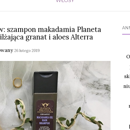
WŁOSY
ów: szampon makadamia Planeta
AN
żająca granat i aloes Alterra
owany
26 lutego 2019
O
sk
ni