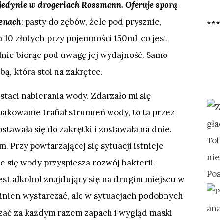
 jedynie w drogeriach Rossmann. Oferuje sporą
cenach
: pasty do zębów, żele pod prysznic,
***
 10 złotych przy pojemności 150ml, co jest
lnie biorąc pod uwagę jej wydajność. Samo
ą, która stoi na zakrętce.
staci nabierania wody. Zdarzało mi się
pakowanie trafiał strumień wody, to ta przez
stawała się do zakrętki i zostawała na dnie.
m. Przy powtarzającej się sytuacji istnieje
e się wody przyspiesza rozwój bakterii.
t alkohol znajdujący się na drugim miejscu w
nien wystarczać, ale w sytuacjach podobnych
dzać za każdym razem zapach i wygląd maski