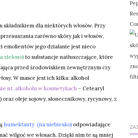
 składnikiem dla niektórych włosów. Przy
przesuszania zarówno skóry jak i włosów,
ci emolientów jego działanie jest nieco
a zielono)
to substancje natłuszczające, które
ająca przed środowiskiem zewnętrznym czy
osy. W masce jest ich kilka: alkohol
sie nt. alkoholu w kosmetykach
– Cetearyl
) oraz oleje sojowy, słonecznikowy, rycynowy, z
są
humektanty (na niebiesko)
odpowiadające
ZA
ać wilgoć we włosach. Dzięki nim te są mniej