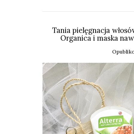
Tania pielęgnacja włos
Organica i maska nawil
Opublik