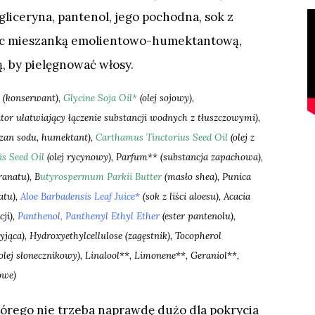
gliceryna, pantenol, jego pochodna, sok z
więc mieszanką emolientowo-humektantową,
ą, by pielęgnować włosy.
(konserwant)
,
Glycine Soja Oil
*
(olej sojowy)
,
r ułatwiający łączenie substancji wodnych z tłuszczowymi),
zan sodu, humektant)
,
Carthamus Tinctorius Seed Oil
(olej z
s Seed Oil
(olej rycynowy),
Parfum** (substancja zapachowa)
,
ranatu),
B
utyrospermum Parkii Butter
(masło shea),
Punica
atu)
,
Aloe Barbadensis Leaf Juice
*
(sok z liści aloesu)
,
Acacia
ji),
Panthenol
,
Panthenyl Ethyl Ether
(ester pantenolu),
yjąca),
Hydroxyethylcellulose (zagęstnik),
Tocopherol
olej słonecznikowy),
Linalool**, Limonene**, Geraniol**,
owe)
tórego nie trzeba naprawdę dużo dla pokrycia