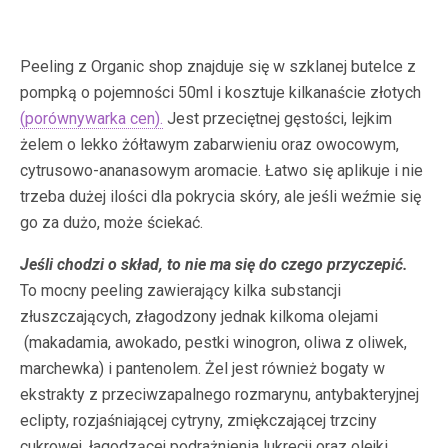
Peeling z Organic shop znajduje się w szklanej butelce z
pompką o pojemności 50ml i kosztuje kilkanaście złotych
(porównywarka cen).
Jest przeciętnej gęstości, lejkim
żelem o lekko żółtawym zabarwieniu oraz owocowym,
cytrusowo-ananasowym aromacie. Łatwo się aplikuje i nie
trzeba dużej ilości dla pokrycia skóry, ale jeśli weźmie się
go za dużo, może ściekać.
Jeśli chodzi o skład, to nie ma się do czego przyczepić.
To mocny peeling zawierający kilka substancji
złuszczających, złagodzony jednak kilkoma olejami
(makadamia, awokado, pestki winogron, oliwa z oliwek,
marchewka) i pantenolem. Żel jest również bogaty w
ekstrakty z przeciwzapalnego rozmarynu, antybakteryjnej
eclipty, rozjaśniającej cytryny, zmiękczającej trzciny
cukrowej, łagodzącej podrażnienia lukrecji oraz olejki