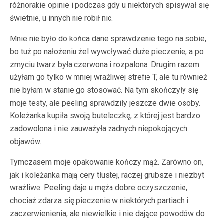
różnorakie opinie i podczas gdy u niektórych spisywał się
świetnie, u innych nie robił nic.
Mnie nie było do końca dane sprawdzenie tego na sobie,
bo tuż po nałożeniu żel wywoływać duże pieczenie, a po
zmyciu twarz była czerwona i rozpalona. Drugim razem
użyłam go tylko w mniej wrażliwej strefie T, ale tu również
nie byłam w stanie go stosować. Na tym skończyły się
moje testy, ale peeling sprawdziły jeszcze dwie osoby.
Koleżanka kupiła swoją buteleczkę, z której jest bardzo
zadowolona i nie zauważyła żadnych niepokojących
objawów.
Tymczasem moje opakowanie kończy mąż. Zarówno on,
jak i koleżanka mają cery tłustej, raczej grubsze i niezbyt
wrażliwe. Peeling daje u męża dobre oczyszczenie,
chociaż zdarza się pieczenie w niektórych partiach i
zaczerwienienia, ale niewielkie i nie dające powodów do