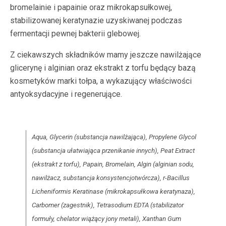
bromelainie i papainie oraz mikrokapsułkowej,
stabilizowanej keratynazie uzyskiwanej podczas
fermentacji pewnej bakterii glebowej.
Z ciekawszych składników mamy jeszcze nawilżające
glicerynę i alginian oraz ekstrakt z torfu będący bazą
kosmetyków marki tołpa, a wykazujący właściwości
antyoksydacyjne i regenerujące.
Aqua, Glycerin (substancja nawilżająca), Propylene Glycol
(substancja ułatwiająca przenikanie innych), Peat Extract
(ekstrakt z torfu), Papain, Bromelain, Algin (alginian sodu,
nawilżacz, substancja konsystencjotwórcza), r-Bacillus
Licheniformis Keratinase (mikrokapsułkowa keratynaza),
Carbomer (zagestnik), Tetrasodium EDTA (stabilizator
formuły, chelator wiążący jony metali), Xanthan Gum