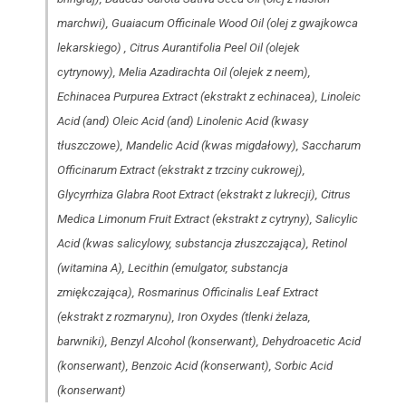
marchwi), Guaiacum Officinale Wood Oil (olej z gwajkowca
lekarskiego) , Citrus Aurantifolia Peel Oil (olejek
cytrynowy), Melia Azadirachta Oil (olejek z neem),
Echinacea Purpurea Extract (ekstrakt z echinacea), Linoleic
Acid (and) Oleic Acid (and) Linolenic Acid (kwasy
tłuszczowe), Mandelic Acid (kwas migdałowy), Saccharum
Officinarum Extract (ekstrakt z trzciny cukrowej),
Glycyrrhiza Glabra Root Extract (ekstrakt z lukrecji), Citrus
Medica Limonum Fruit Extract (ekstrakt z cytryny), Salicylic
Acid (kwas salicylowy, substancja złuszczająca), Retinol
(witamina A), Lecithin (emulgator, substancja
zmiękczająca), Rosmarinus Officinalis Leaf Extract
(ekstrakt z rozmarynu), Iron Oxydes (tlenki żelaza,
barwniki), Benzyl Alcohol (konserwant), Dehydroacetic Acid
(konserwant), Benzoic Acid (konserwant), Sorbic Acid
(konserwant)