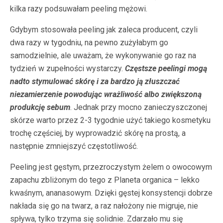
kilka razy podsuwałam peeling mężowi.
Gdybym stosowała peeling jak zaleca producent, czyli
dwa razy w tygodniu, na pewno zużyłabym go
samodzielnie, ale uważam, że wykonywanie go raz na
tydzień w zupełności wystarczy.
Częstsze peelingi mogą
nadto stymulować skórę i za bardzo ją złuszczać
niezamierzenie powodując wrażliwość albo zwiększoną
produkcję sebum
. Jednak przy mocno zanieczyszczonej
skórze warto przez 2-3 tygodnie użyć takiego kosmetyku
trochę częściej, by wyprowadzić skórę na prostą, a
następnie zmniejszyć częstotliwość.
Peeling jest gęstym, przezroczystym żelem o owocowym
zapachu zbliżonym do tego z Planeta organica – lekko
kwaśnym, ananasowym. Dzięki gęstej konsystencji dobrze
nakłada się go na twarz, a raz nałożony nie migruje, nie
spływa, tylko trzyma się solidnie. Zdarzało mu się