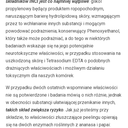
składników INCI jest co najmniej wątpliwe
: glikol
propylenowy będący produktem ropopochodnym,
naruszającym barierę hydrolipidową skóry, wzmagającym
przez to wchłanianie innych substancji i mogącym
powodować podrażnienia; konserwujący Phenoxyethanol,
który także może podrażniać, a do tego w niektórych
badaniach wskazuje się na jego potencjalnie
neurotoksyczne właściwości, w przypadku stosowania na
uszkodzoną skórę i Tetrasodium EDTA o podobnych
drażniących właściwościach i możliwym działaniu
toksycznym dla naszych komórek.
W przypadku dwóch ostatnich wspomniane właściwości
nie są potwierdzone i badania mówią o nich różnie, jednak
w obecności substancji ułatwiającej przenikanie innych,
takich skład zwiększa ryzyko
. Jak już jesteśmy przy
składzie, to właściwości złuszczające peelingu opierają
się na dwóch enzymach roślinnych z ananasa i papai: