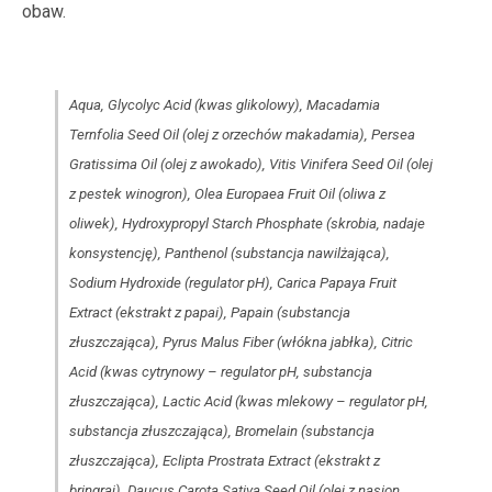
obaw.
Aqua, Glycolyc Acid (kwas glikolowy), Macadamia
Ternfolia Seed Oil (olej z orzechów makadamia), Persea
Gratissima Oil (olej z awokado), Vitis Vinifera Seed Oil (olej
z pestek winogron), Olea Europaea Fruit Oil (oliwa z
oliwek), Hydroxypropyl Starch Phosphate (skrobia, nadaje
konsystencję), Panthenol (substancja nawilżająca),
Sodium Hydroxide (regulator pH), Carica Papaya Fruit
Extract (ekstrakt z papai), Papain (substancja
złuszczająca), Pyrus Malus Fiber (włókna jabłka), Citric
Acid (kwas cytrynowy – regulator pH, substancja
złuszczająca), Lactic Acid (kwas mlekowy – regulator pH,
substancja złuszczająca), Bromelain (substancja
złuszczająca), Eclipta Prostrata Extract (ekstrakt z
bringraj), Daucus Carota Sativa Seed Oil (olej z nasion