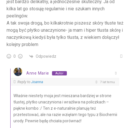
jest bardzo delikatny, a jednocześnie skuteczny. Ja od
kilka lat go stosuję regularnie i nie szukam innych
peelingów.
A tak swoja drogą, bo kilkakrotnie piszesz skóry tłuste też
mogą być płytko unaczynione- ja mam i hiper tłusta skórę i
naczynkową kiedyś była tylko tłusta, z wiekiem dołączył
kolejny problem
Odpowiedz
0
Anne Marie
Autor
Reply to
Joanna
7 lat temu
Właśnie niestety moja jest mieszana bardziej w strone
tlustej, płytko unaczyniona i wrażliwa na policzkach –
piękne kombo :/ Ten z e-naturalnie planuję też
przetestować, ale na razie wzięłam tego typu z Biochemii
urody. Pewnie będę chciała porównać!