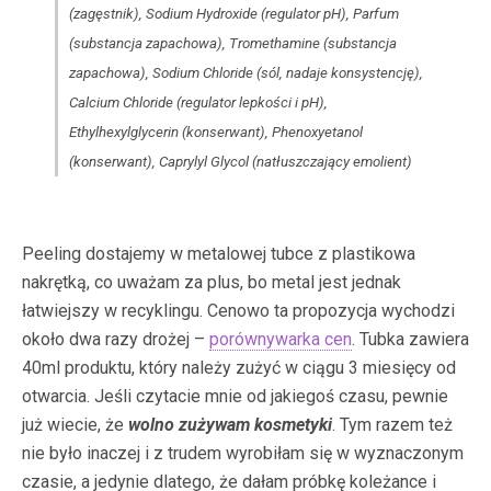
(zagęstnik), Sodium Hydroxide (regulator pH), Parfum
(substancja zapachowa), Tromethamine (substancja
zapachowa), Sodium Chloride (sól, nadaje konsystencję),
Calcium Chloride (regulator lepkości i pH),
Ethylhexylglycerin (konserwant), Phenoxyetanol
(konserwant), Caprylyl Glycol (natłuszczający emolient)
Peeling dostajemy w metalowej tubce z plastikowa
nakrętką, co uważam za plus, bo metal jest jednak
łatwiejszy w recyklingu. Cenowo ta propozycja wychodzi
około dwa razy drożej –
porównywarka cen
. Tubka zawiera
40ml produktu, który należy zużyć w ciągu 3 miesięcy od
otwarcia.
Jeśli czytacie mnie od jakiegoś czasu, pewnie
już wiecie, że
wolno zużywam kosmetyki
. Tym razem też
nie było inaczej i z trudem wyrobiłam się w wyznaczonym
czasie, a jedynie dlatego, że dałam próbkę koleżance i