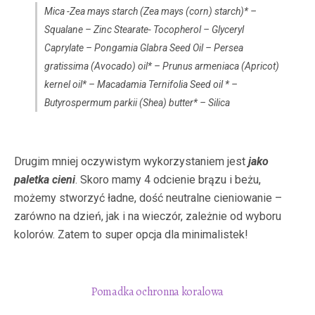
Mica -Zea mays starch (Zea mays (corn) starch)* –
Squalane – Zinc Stearate- Tocopherol – Glyceryl
Caprylate – Pongamia Glabra Seed Oil – Persea
gratissima (Avocado) oil* – Prunus armeniaca (Apricot)
kernel oil* – Macadamia Ternifolia Seed oil * –
Butyrospermum parkii (Shea) butter* – Silica
Drugim mniej oczywistym wykorzystaniem jest
jako
paletka cieni
. Skoro mamy 4 odcienie brązu i beżu,
możemy stworzyć ładne, dość neutralne cieniowanie –
zarówno na dzień, jak i na wieczór, zależnie od wyboru
kolorów. Zatem to super opcja dla minimalistek!
Pomadka ochronna koralowa