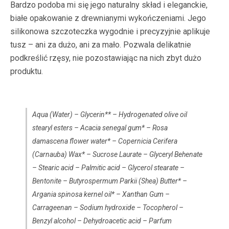
Bardzo podoba mi się jego naturalny skład i eleganckie,
białe opakowanie z drewnianymi wykończeniami. Jego
silikonowa szczoteczka wygodnie i precyzyjnie aplikuje
tusz – ani za dużo, ani za mało. Pozwala delikatnie
podkreślić rzęsy, nie pozostawiając na nich zbyt dużo
produktu.
Aqua (Water) – Glycerin** – Hydrogenated olive oil
stearyl esters – Acacia senegal gum* – Rosa
damascena flower water* – Copernicia Cerifera
(Carnauba) Wax* – Sucrose Laurate – Glyceryl Behenate
– Stearic acid – Palmitic acid – Glycerol stearate –
Bentonite – Butyrospermum Parkii (Shea) Butter* –
Argania spinosa kernel oil* – Xanthan Gum –
Carrageenan – Sodium hydroxide – Tocopherol –
Benzyl alcohol – Dehydroacetic acid – Parfum