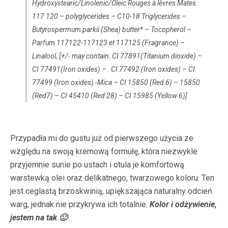
Hydroxystearic/Linolenic/Oleic Rouges à lèvres Mates:
117 120 – polyglycerides – C10-18 Triglycerides –
Butyrospermum parkii (Shea) butter* – Tocopherol –
Parfum 117122-117123 et 117125 (Fragrance) –
Linalool, [+/- may contain: CI 77891(Titanium dioxide) –
CI 77491(Iron oxides) – CI 77492 (Iron oxides) – CI
77499 (Iron oxides) -Mica – CI 15850 (Red 6) – 15850
(Red7) – CI 45410 (Red 28) – CI 15985 (Yellow 6)]
Przypadła mi do gustu już od pierwszego użycia ze
względu na swoją kremową formułę, która niezwykle
przyjemnie sunie po ustach i otula je komfortową
warstewką olei oraz delikatnego, twarzowego koloru. Ten
jest ceglastą brzoskwinią, upiększająca naturalny odcień
warg, jednak nie przykrywa ich totalnie.
Kolor i odżywienie,
jestem na tak 🙂