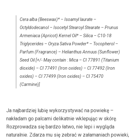
Cera alba (Beeswax)* – Isoamyl laurate –
Octyldodecanol – Isocetyl Stearoyl Stearate – Prunus
Armeniaca (Apricot) Kernel Oil* – Silica – C10-18
Triglycerides – Oryza Sativa Powder* – Tocopherol –
Parfum (Fragrance) – Helianthus Annuus (Sunflower)
Seed Oil [+/- May contain : Mica – CI 77891 (Titanium
dioxide) – CI 77491 (Iron oxides) – CI 77492 (Iron
oxides) – CI 77499 (Iron oxides) – CI 75470
(Carmine)]
Ja najbardziej lubię wykorzystywać na powiekę –
nakładam go palcami delikatnie wklepując w skórę.
Rozprowadza się bardzo łatwo, nie lepi i wygląda
naturalnie. Zdarza mu się zebrać w załamaniach powieki,