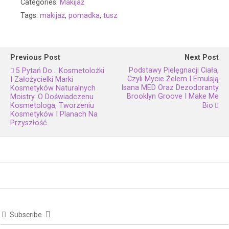
Categories:
Makijaż
Tags:
makijaż
,
pomadka
,
tusz
Previous Post
Next Post
Podstawy Pielęgnacji Ciała,
5 Pytań Do... Kosmetolożki
Czyli Mycie Żelem I Emulsją
I Założycielki Marki
Isana MED Oraz Dezodoranty
Kosmetyków Naturalnych
Brooklyn Groove I Make Me
Moistry. O Doświadczenu
Kosmetologa, Tworzeniu
Bio
Kosmetyków I Planach Na
Przyszłość
Subscribe