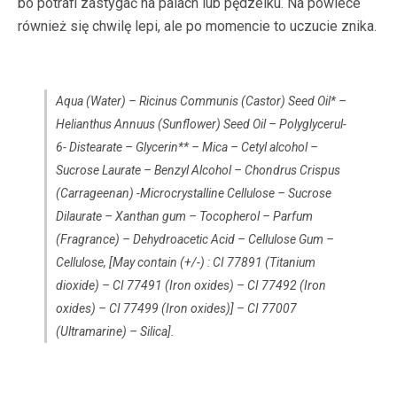
bo potrafi zastygać na palach lub pędzelku. Na powiece
również się chwilę lepi, ale po momencie to uczucie znika.
Aqua (Water) – Ricinus Communis (Castor) Seed Oil* –
Helianthus Annuus (Sunflower) Seed Oil – Polyglycerul-
6- Distearate – Glycerin** – Mica – Cetyl alcohol –
Sucrose Laurate – Benzyl Alcohol – Chondrus Crispus
(Carrageenan) -Microcrystalline Cellulose – Sucrose
Dilaurate – Xanthan gum – Tocopherol – Parfum
(Fragrance) – Dehydroacetic Acid – Cellulose Gum –
Cellulose, [May contain (+/-) : CI 77891 (Titanium
dioxide) – CI 77491 (Iron oxides) – CI 77492 (Iron
oxides) – CI 77499 (Iron oxides)] – CI 77007
(Ultramarine) – Silica].