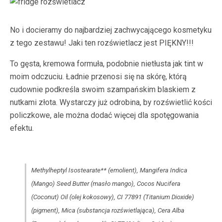
No i docieramy do najbardziej zachwycającego kosmetyku
z tego zestawu! Jaki ten rozświetlacz jest PIĘKNY!!!
To gęsta, kremowa formuła, podobnie nietłusta jak tint w
moim odczuciu. Ładnie przenosi się na skórę, którą
cudownie podkreśla swoim szampańskim blaskiem z
nutkami złota. Wystarczy już odrobina, by rozświetlić kości
policzkowe, ale można dodać więcej dla spotęgowania
efektu.
Methylheptyl Isostearate** (emolient), Mangifera Indica
(Mango) Seed Butter (masło mango), Cocos Nucifera
(Coconut) Oil (olej kokosowy), CI 77891 (Titanium Dioxide)
(pigment), Mica (substancja rozświetlająca), Cera Alba