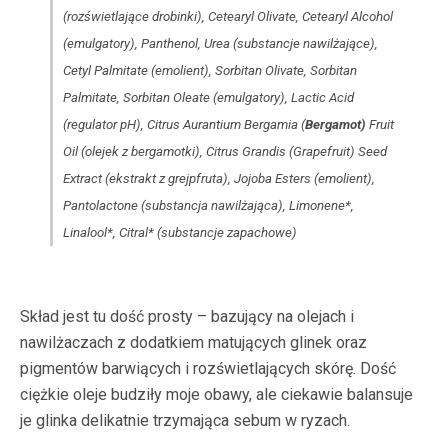
(rozświetlające drobinki), Cetearyl Olivate, Cetearyl Alcohol
(emulgatory), Panthenol, Urea (substancje nawilżające),
Cetyl Palmitate (emolient), Sorbitan Olivate, Sorbitan
Palmitate, Sorbitan Oleate (emulgatory), Lactic Acid
(regulator pH), Citrus Aurantium Bergamia (
Bergamot)
Fruit
Oil (olejek z bergamotki), Citrus Grandis (Grapefruit) Seed
Extract (ekstrakt z grejpfruta), Jojoba Esters (emolient),
Pantolactone (substancja nawilżająca), Limonene*,
Linalool*, Citral* (substancje zapachowe)
Skład jest tu dość prosty – bazujący na olejach i
nawilżaczach z dodatkiem matujących glinek oraz
pigmentów barwiących i rozświetlających skórę. Dość
ciężkie oleje budziły moje obawy, ale ciekawie balansuje
je glinka delikatnie trzymająca sebum w ryzach.