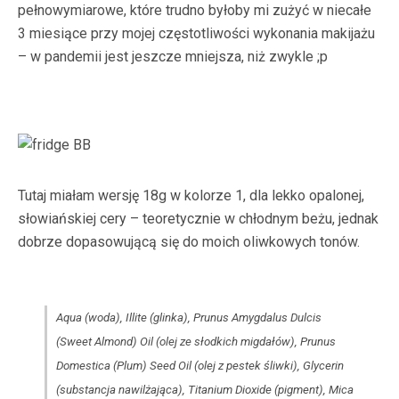
pełnowymiarowe, które trudno byłoby mi zużyć w niecałe
3 miesiące przy mojej częstotliwości wykonania makijażu
– w pandemii jest jeszcze mniejsza, niż zwykle ;p
Tutaj miałam wersję 18g w kolorze 1, dla lekko opalonej,
słowiańskiej cery – teoretycznie w chłodnym beżu, jednak
dobrze dopasowującą się do moich oliwkowych tonów.
Aqua (woda), Illite (glinka), Prunus Amygdalus Dulcis
(Sweet Almond) Oil (olej ze słodkich migdałów), Prunus
Domestica (Plum) Seed Oil (olej z pestek śliwki), Glycerin
(substancja nawilżająca), Titanium Dioxide (pigment), Mica