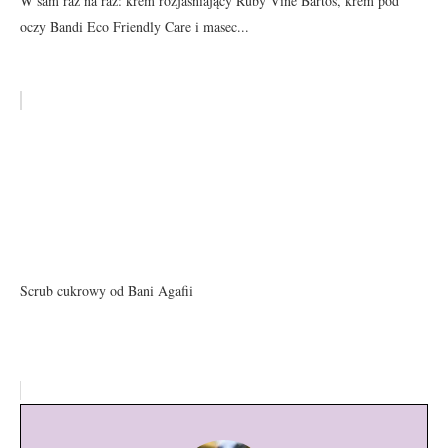
W sam raz na raz: krem rozjaśniający Ruby Vine Bartos, krem pod
oczy Bandi Eco Friendly Care i masec...
Scrub cukrowy od Bani Agafii