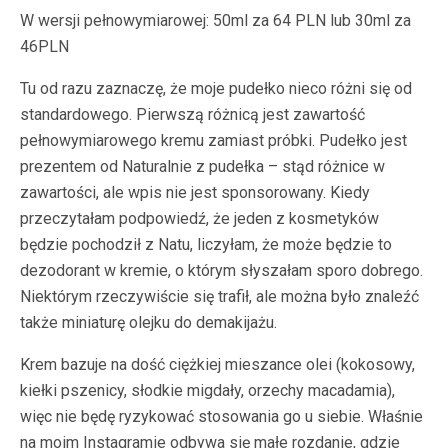
W wersji pełnowymiarowej: 50ml za 64 PLN lub 30ml za
46PLN
Tu od razu zaznaczę, że moje pudełko nieco różni się od
standardowego. Pierwszą różnicą jest zawartość
pełnowymiarowego kremu zamiast próbki. Pudełko jest
prezentem od Naturalnie z pudełka – stąd różnice w
zawartości, ale wpis nie jest sponsorowany. Kiedy
przeczytałam podpowiedź, że jeden z kosmetyków
będzie pochodził z Natu, liczyłam, że może będzie to
dezodorant w kremie, o którym słyszałam sporo dobrego.
Niektórym rzeczywiście się trafił, ale można było znaleźć
także miniaturę olejku do demakijażu.
Krem bazuje na dość ciężkiej mieszance olei (kokosowy,
kiełki pszenicy, słodkie migdały, orzechy macadamia),
więc nie będę ryzykować stosowania go u siebie. Właśnie
na moim Instagramie odbywa się małe rozdanie, gdzie