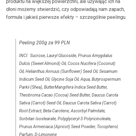
produktu na większej powierzchni, ale używając ich na
dłoni możemy stwierdzić, czy odpowiadają nam zapach,
formuła i jakieś pierwsze efekty – szczególnie peelingu.
Peeling 200g za 99 PLN
INCI: Sucrose, Lauryl Glucoside, Prunus Amygdalus
Dulcis (Sweet Almond) Oil, Cocos Nucifera (Coconut)
Oil, Helianthus Annuus (Sunflower) Seed Oil, Sesamum
Indicum Seed Oil, Glycine Soja Oil, Aqua, Butyrospermum
Parkii (Shea), ButterMangifera Indica Seed Butter,
Theobroma Cacao (Cocoa) Seed Butter, Daucus Carota
Sativa (Carrot) Seed Oil, Daucus Carota Sativa (Carrot)
Root Extract, Beta-Carotene, Ascorbyl Palmitate,
Sorbitan Isostearate, Polyglyceryl-3 Polyricinoleate,
Prunus Armeniaca (Apricot) Seed Powder, Tocopherol,
Parfum, D-Limonene