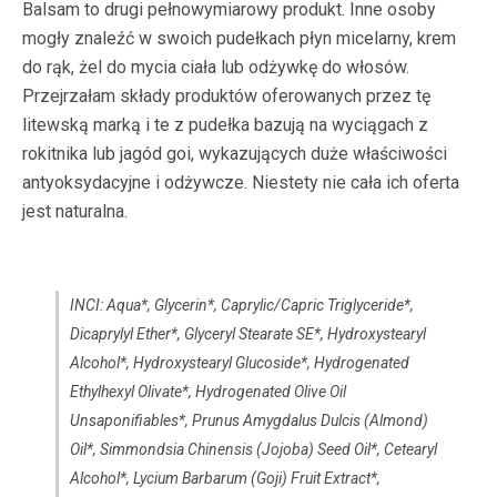
Balsam to drugi pełnowymiarowy produkt. Inne osoby
mogły znaleźć w swoich pudełkach płyn micelarny, krem
do rąk, żel do mycia ciała lub odżywkę do włosów.
Przejrzałam składy produktów oferowanych przez tę
litewską marką i te z pudełka bazują na wyciągach z
rokitnika lub jagód goi, wykazujących duże właściwości
antyoksydacyjne i odżywcze. Niestety nie cała ich oferta
jest naturalna.
INCI: Aqua*, Glycerin*, Caprylic/Capric Triglyceride*,
Dicaprylyl Ether*, Glyceryl Stearate SE*, Hydroxystearyl
Alcohol*, Hydroxystearyl Glucoside*, Hydrogenated
Ethylhexyl Olivate*, Hydrogenated Olive Oil
Unsaponifiables*, Prunus Amygdalus Dulcis (Almond)
Oil*, Simmondsia Chinensis (Jojoba) Seed Oil*, Cetearyl
Alcohol*, Lycium Barbarum (Goji) Fruit Extract*,