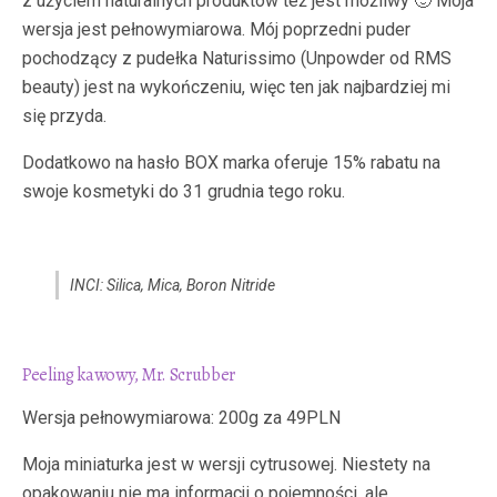
z użyciem naturalnych produktów też jest możliwy 🙂 Moja
wersja jest pełnowymiarowa. Mój poprzedni puder
pochodzący z pudełka Naturissimo (Unpowder od RMS
beauty) jest na wykończeniu, więc ten jak najbardziej mi
się przyda.
Dodatkowo na hasło BOX marka oferuje 15% rabatu na
swoje kosmetyki do 31 grudnia tego roku.
INCI: Silica, Mica, Boron Nitride
Peeling kawowy, Mr. Scrubber
Wersja pełnowymiarowa: 200g za 49PLN
Moja miniaturka jest w wersji cytrusowej. Niestety na
opakowaniu nie ma informacji o pojemności, ale