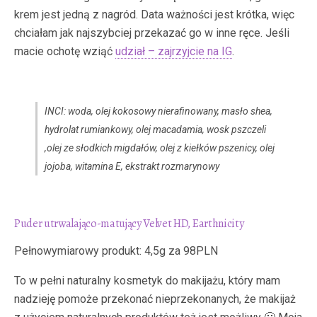
krem jest jedną z nagród. Data ważności jest krótka, więc
chciałam jak najszybciej przekazać go w inne ręce. Jeśli
macie ochotę wziąć
udział – zajrzyjcie na IG
.
INCI: woda, olej kokosowy nierafinowany, masło shea,
hydrolat rumiankowy, olej macadamia, wosk pszczeli
,olej ze słodkich migdałów, olej z kiełków pszenicy, olej
jojoba, witamina E, ekstrakt rozmarynowy
Puder utrwalająco-matujący Velvet HD, Earthnicity
Pełnowymiarowy produkt: 4,5g za 98PLN
To w pełni naturalny kosmetyk do makijażu, który mam
nadzieję pomoże przekonać nieprzekonanych, że makijaż