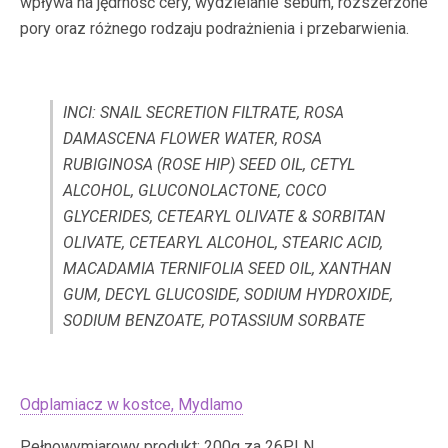
wpływa na jędrność cery, wydzielanie sebum, rozszerzone
pory oraz różnego rodzaju podrażnienia i przebarwienia.
INCI: SNAIL SECRETION FILTRATE, ROSA
DAMASCENA FLOWER WATER, ROSA
RUBIGINOSA (ROSE HIP) SEED OIL, CETYL
ALCOHOL, GLUCONOLACTONE, COCO
GLYCERIDES, CETEARYL OLIVATE & SORBITAN
OLIVATE, CETEARYL ALCOHOL, STEARIC ACID,
MACADAMIA TERNIFOLIA SEED OIL, XANTHAN
GUM, DECYL GLUCOSIDE, SODIUM HYDROXIDE,
SODIUM BENZOATE, POTASSIUM SORBATE
Odplamiacz w kostce, Mydlamo
Pełnowymiarowy produkt: 200g za 26PLN