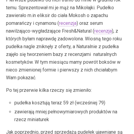
temu. Sprezentował mi je mąż na Mikołajki. Pudełko
zawierało m.in eliksir do ciała Mokosh o zapachu
pomarańczy i cynamonu (
recenzja
) oraz serum
nawilżająco-wygładzające Fresh&Natural (
recenzja
), z
których byłam naprawdę zadowolona. Wiosną tego roku
pudełka nagle zniknęły z oferty, a Naturalnie z pudełka
zajęło się tworzeniem bazy z recenzjami naturalnych
kosmetyków. W tym miesiącu mamy powrót boksów w
nieco zmienionej formie i pierwszy z nich chciałabym
Wam pokazać.
Po tej przerwie kilka rzeczy się zmieniło:
pudełka kosztują teraz 59 zł (wcześniej 79)
zawierają mniej pełnowymiarowych produktów na
rzecz miniaturek
Jak poprzednio, przed sprzedażą pudełek ujawniane są