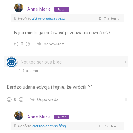
Anne Marie
Autor
Reply to
Zdrowonaturalnie.pl
7 lat temu
Fajna i niedroga możliwość poznawania nowości 🙂
0
Odpowiedz
Not too serious blog
7 lat temu
Bardzo udana edycja i fajnie, że wrócili 🙂
Odpowiedz
0
Anne Marie
Autor
Reply to
Not too serious blog
7 lat temu