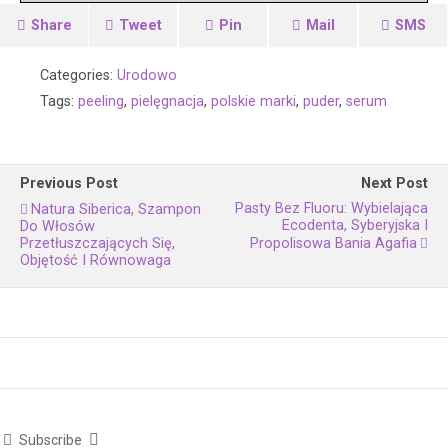
Share
Tweet
Pin
Mail
SMS
Categories:
Urodowo
Tags:
peeling
,
pielęgnacja
,
polskie marki
,
puder
,
serum
Previous Post
Next Post
Pasty Bez Fluoru: Wybielająca
Natura Siberica, Szampon
Ecodenta, Syberyjska I
Do Włosów
Przetłuszczających Się,
Propolisowa Bania Agafia
Objętość I Równowaga
Subscribe