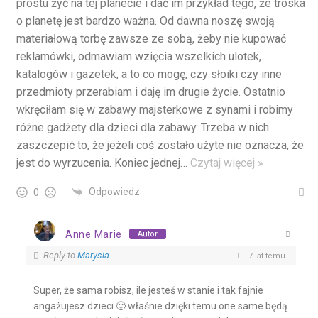
prostu żyć na tej planecie i dać im przykład tego, że troska
o planetę jest bardzo ważna. Od dawna noszę swoją
materiałową torbę zawsze ze sobą, żeby nie kupować
reklamówki, odmawiam wzięcia wszelkich ulotek,
katalogów i gazetek, a to co mogę, czy słoiki czy inne
przedmioty przerabiam i daję im drugie życie. Ostatnio
wkręciłam się w zabawy majsterkowe z synami i robimy
różne gadżety dla dzieci dla zabawy. Trzeba w nich
zaszczepić to, że jeżeli coś zostało użyte nie oznacza, że
jest do wyrzucenia. Koniec jednej
…
Czytaj więcej »
Odpowiedz
0
Anne Marie
Autor
Reply to
Marysia
7 lat temu
Super, że sama robisz, ile jesteś w stanie i tak fajnie
angażujesz dzieci 🙂 właśnie dzięki temu one same będą