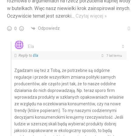
rozmowa o argumentach na rzecz porzucenia kupnej wody
w butelkach. Więc nasz niewielki krok zainspirował innych.
Oczywiście temat jest szeroki
…
Czytaj więcej »
Odpowiedz
0
Ela
Reply to
Ela
7 lat temu
Zgadzam się też z Tobą, że potrzebne są odgórne
regulacje i przede wszystkim zmiana polityki samych
producentów, ale często jest tak, że to nasze oddolne
działania do nich doprowadzają. Np. teraz sporo firm
wprowadza produkty w szklanych opakowaniach właśnie
ze względu na oczekiwania konsumentów, czy na nowe
trendy (które popieram). To my naszymi codziennymi
decyzjami konsumenckimi kreujemy rzeczywistość. Jeśli
ludzie w szerszej skali będą wybierać produkty dobrej
jakości zapakowane w ekologiczny sposób, to będą