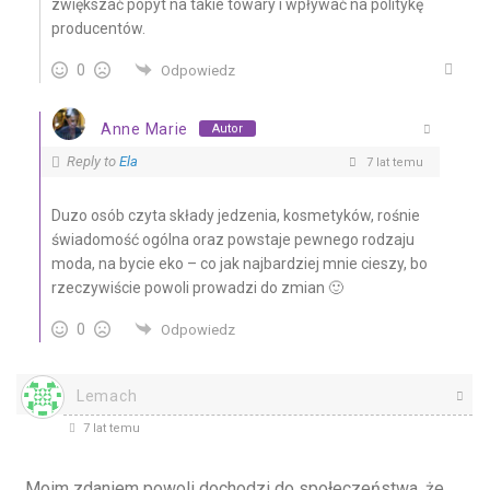
zwiększać popyt na takie towary i wpływać na politykę
producentów.
0
Odpowiedz
Anne Marie
Autor
Reply to
Ela
7 lat temu
Duzo osób czyta składy jedzenia, kosmetyków, rośnie
świadomość ogólna oraz powstaje pewnego rodzaju
moda, na bycie eko – co jak najbardziej mnie cieszy, bo
rzeczywiście powoli prowadzi do zmian 🙂
0
Odpowiedz
Lemach
7 lat temu
Moim zdaniem powoli dochodzi do społeczeństwa, że