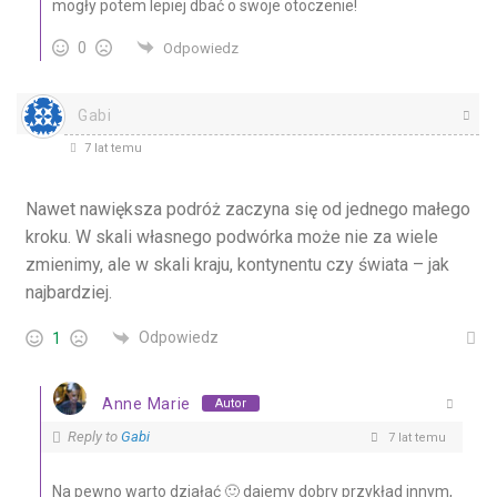
mogły potem lepiej dbać o swoje otoczenie!
0
Odpowiedz
Gabi
7 lat temu
Nawet nawiększa podróż zaczyna się od jednego małego
kroku. W skali własnego podwórka może nie za wiele
zmienimy, ale w skali kraju, kontynentu czy świata – jak
najbardziej.
Odpowiedz
1
Anne Marie
Autor
Reply to
Gabi
7 lat temu
Na pewno warto działać 🙂 dajemy dobry przykład innym,