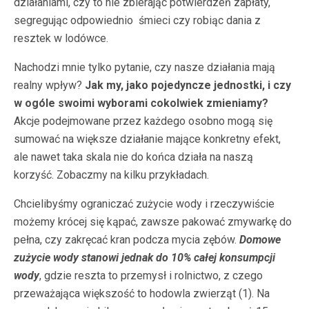
działaniami, czy to nie zbierając potwierdzeń zapłaty,
segregując odpowiednio śmieci czy robiąc dania z
resztek w lodówce.
Nachodzi mnie tylko pytanie, czy nasze działania mają
realny wpływ?
Jak my, jako pojedyncze jednostki, i czy
w ogóle swoimi wyborami cokolwiek zmieniamy?
Akcje podejmowane przez każdego osobno mogą się
sumować na większe działanie mające konkretny efekt,
ale nawet taka skala nie do końca działa na naszą
korzyść. Zobaczmy na kilku przykładach.
Chcielibyśmy ograniczać zużycie wody i rzeczywiście
możemy krócej się kąpać, zawsze pakować zmywarkę do
pełna, czy zakręcać kran podcza mycia zębów.
Domowe
zużycie wody stanowi jednak do 10% całej konsumpcji
wody
, gdzie reszta to przemysł i rolnictwo, z czego
przeważająca większość to hodowla zwierząt (1). Na