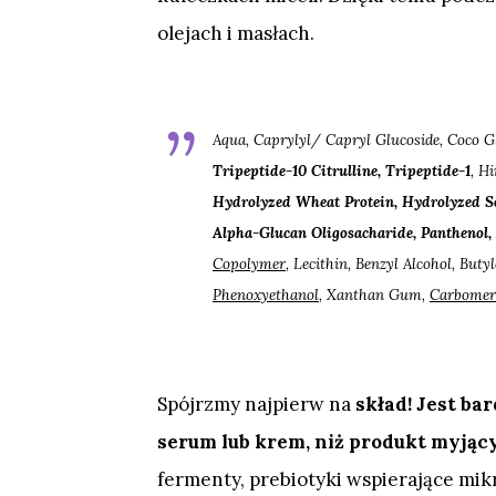
olejach i masłach.
Aqua, Caprylyl/ Capryl Glucoside, Coco Gl
Tripeptide-10 Citrulline, Tripeptide-1
, H
Hydrolyzed Wheat Protein, Hydrolyzed S
Alpha-Glucan Oligosacharide, Panthenol, 
Copolymer
, Lecithin, Benzyl Alcohol, Buty
Phenoxyethanol
, Xanthan Gum,
Carbomer
Spójrzmy najpierw na
skład! Jest ba
serum lub krem, niż produkt myjąc
fermenty, prebiotyki wspierające mik