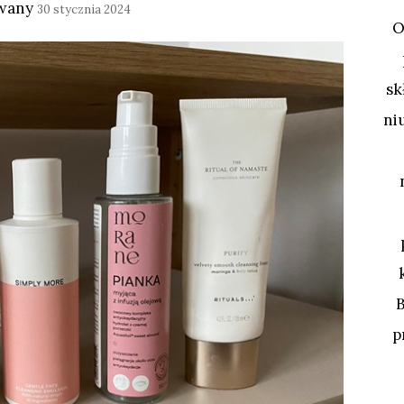
owany
30 stycznia 2024
O
sk
ni
p