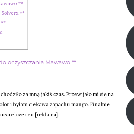
Mawawo **
 Solverx **
 **
ne
 do oczyszczania Mawawo **
odziło za mną jakiś czas. Przewijało mi się na
kolor i byłam ciekawa zapachu mango. Finalnie
ncarelover.eu [reklama].