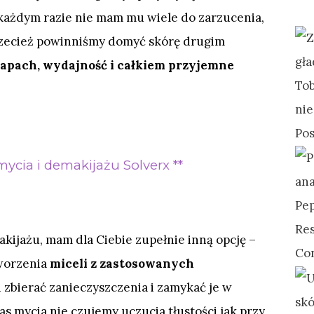
każdym razie nie mam mu wiele do zarzucenia,
rzecież powinniśmy domyć skórę drugim
 zapach, wydajność i całkiem przyjemne
ycia i demakijażu Solverx **
akijażu, mam dla Ciebie zupełnie inną opcję –
tworzenia
miceli z zastosowanych
 zbierać zanieczyszczenia i zamykać je w
s mycia nie czujemy uczucia tłustości jak przy