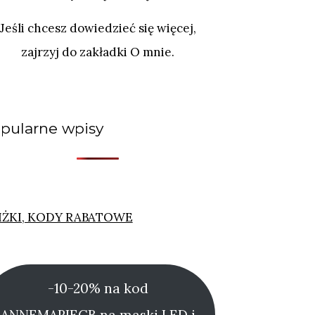
Jeśli chcesz dowiedzieć się więcej,
zajrzyj do zakładki O mnie.
pularne wpisy
IŻKI, KODY RABATOWE
-10-20% na kod
ANNEMARIECB na maski LED i